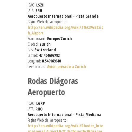
ICAO:
LSZH
IATA:
ZRH
Aeropuerto Internacional
-
Pista Grande
Página Web del aeropuerto:
http://en.wikipedia.org/wiki/Z%C3%BCric
h_Airport
Zona horaria:
Europe/Zurich
Ciudad:
Zurich
País:
Switzerland
Latitud:
47.464698792
Longitud:
8.549169540
Leer artículo:
Avión privado a Zurich
Rodas Diágoras
Aeropuerto
ICAO:
LGRP
IATA:
RHO
Aeropuerto Internacional
-
Pista Mediana
Página Web del aeropuerto:
http://en.wikipedia.org/wiki/Rhodes_Inte
rnational_Airport%2C_%26quot%3BDiagor