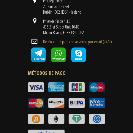
PrivateJetFinder LTD
20 Harcourt Street
Dublin, D02 H364 - Ireland
PrivateJetFinder LLC
435 21st Street Unit 104G
Miami Beach, FL 33139 - USA
De click aquí para contactarnos por email ​(24/7)
MÉTODOS DE PAGO