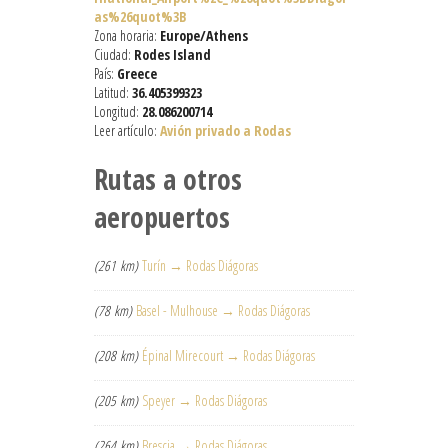
as%26quot%3B
Zona horaria:
Europe/Athens
Ciudad:
Rodes Island
País:
Greece
Latitud:
36.405399323
Longitud:
28.086200714
Leer artículo:
Avión privado a Rodas
Rutas a otros
aeropuertos
(261 km)
Turín → Rodas Diágoras
(78 km)
Basel - Mulhouse → Rodas Diágoras
(208 km)
Épinal Mirecourt → Rodas Diágoras
(205 km)
Speyer → Rodas Diágoras
(264 km)
Brescia → Rodas Diágoras