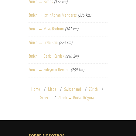
Zúrich → Samos
(177 km)
Zúrich → Izmir Adnan Menderes
(225 km)
Zúrich → Milas Bodrum
(101 km)
Zúrich → Creta Sitia
(223 km)
Zúrich → Denizli Cardak
(210 km)
Zúrich → Süleyman Demirel
(259 km)
Home
Mapa
Switzerland
Zúrich
Greece
Zúrich → Rodas Diágoras
SOBRE NOSOTROS