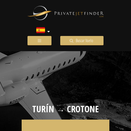
Buscar Vuelo
TURÍN → CROTONE