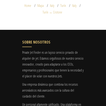
Home
Mapa
Italy
Turín
Italy
Turín → Crotone
SOBRE NOSOTROS
Private Jet Finder es un lujoso servicio privado de
alquiler de jet. Estamos orgullosos de nuestro servicio
innovador, creado para adaptarse a los CEOs,
empresarios y profesionales que tienen la necesidad y
el placer de volar con nuestros Jets.
Una empresa dinámica que combina los recursos
aeronáuticos más avanzados con la cultura del
cuidado del cliente.
Un personal altamente calificado. Una plataforma en