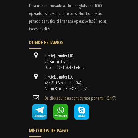
línea única e innovadora. Una red global de 1000
operadores de vuelo calificados. Nuestro servicio
privado de vuelos chárter está operativo las 24 horas,
todos los días.
DONDE ESTAMOS
PrivateJetFinder LTD
20 Harcourt Street
Dublin, D02 H364 - Ireland
PrivateJetFinder LLC
435 21st Street Unit 104G
Miami Beach, FL 33139 - USA
De click aquí para contactarnos por email ​(24/7)
MÉTODOS DE PAGO