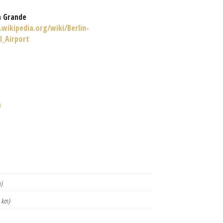
a Grande
.wikipedia.org/wiki/Berlin-
_Airport
n
)
 km)