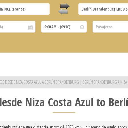
DOS DESDE NIZA COSTA AZUL A BERLÍN BRANDENBURG | BERLÍN BRANDENBURG A NIZA
desde Niza Costa Azul to Ber
ndenburg tiene una distancia aprox dé 1076 km y un tiempo de vuelo aprox d