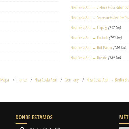
Niza Costa Azul → Zielona Góra Babimost
Niza Costa Azul → Szczecin-Goleniów "so
Niza Costa Azul → Leipzig
(137 km)
Niza Costa Azul → Rostock
(190 km)
Niza Costa Azul → Hof-Plauen
(260 km)
Niza Costa Azul → Dresde
(140 km)
Mapa
France
Niza Costa Azul
Germany
Niza Costa Azul → Berlín B
DONDE ESTAMOS
MÉT