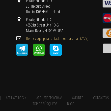
PrivateJetFinder LTD
20 Harcourt Street
Dublin, D02 H364 - Ireland
PrivateJetFinder LLC
435 21st Street Unit 104G
Miami Beach, FL 33139 - USA
De click aquí para contactarnos por email ​(24/7)
AFFILIATE LOGIN
AFFILIATE PROGRAM
AVIONES
CONTACTOS
TOP DE BÚSQUEDA
BLOG