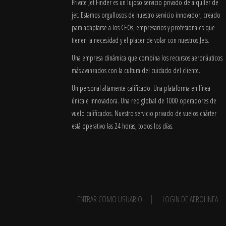
Private Jet Finder es un lujoso servicio privado de alquiler de
jet. Estamos orgullosos de nuestro servicio innovador, creado
para adaptarse a los CEOs, empresarios y profesionales que
tienen la necesidad y el placer de volar con nuestros Jets.
Una empresa dinámica que combina los recursos aeronáuticos
más avanzados con la cultura del cuidado del cliente.
Un personal altamente calificado. Una plataforma en línea
única e innovadora. Una red global de 1000 operadores de
vuelo calificados. Nuestro servicio privado de vuelos chárter
está operativo las 24 horas, todos los días.
ENTRAR COMO USUARIO
LOGIN DE AEROLINEA