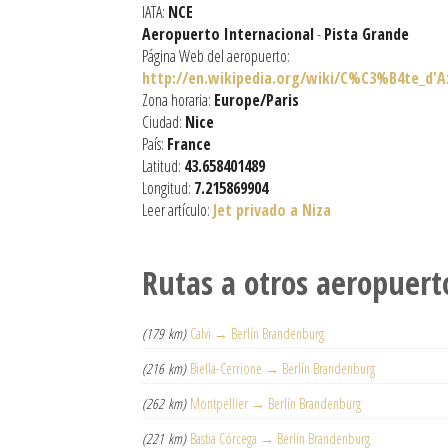
IATA:
NCE
Aeropuerto Internacional
-
Pista Grande
Página Web del aeropuerto:
http://en.wikipedia.org/wiki/C%C3%B4te_d'Az
Zona horaria:
Europe/Paris
Ciudad:
Nice
País:
France
Latitud:
43.658401489
Longitud:
7.215869904
Leer artículo:
Jet privado a Niza
Rutas a otros aeropuert
(179 km)
Calvi → Berlín Brandenburg
(216 km)
Biella-Cerrione → Berlín Brandenburg
(262 km)
Montpellier → Berlín Brandenburg
(221 km)
Bastia Córcega → Berlín Brandenburg