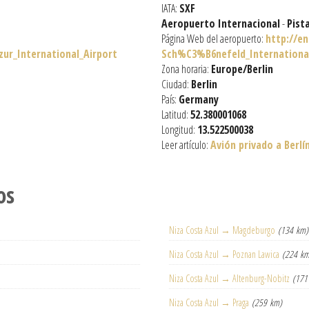
IATA:
SXF
Aeropuerto Internacional
-
Pist
Página Web del aeropuerto:
http://en
ur_International_Airport
Sch%C3%B6nefeld_International
Zona horaria:
Europe/Berlin
Ciudad:
Berlin
País:
Germany
Latitud:
52.380001068
Longitud:
13.522500038
Leer artículo:
Avión privado a Berlí
os
Niza Costa Azul → Magdeburgo
(134 km)
Niza Costa Azul → Poznan Lawica
(224 km
Niza Costa Azul → Altenburg-Nobitz
(171
Niza Costa Azul → Praga
(259 km)