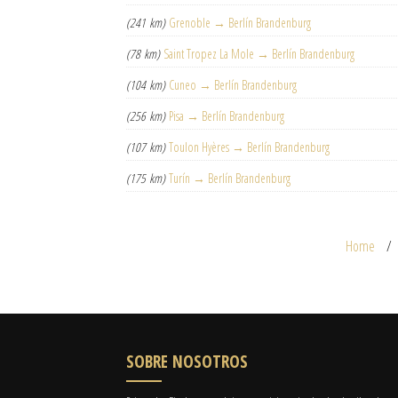
(241 km)
Grenoble → Berlín Brandenburg
(78 km)
Saint Tropez La Mole → Berlín Brandenburg
(104 km)
Cuneo → Berlín Brandenburg
(256 km)
Pisa → Berlín Brandenburg
(107 km)
Toulon Hyères → Berlín Brandenburg
(175 km)
Turín → Berlín Brandenburg
Home
SOBRE NOSOTROS