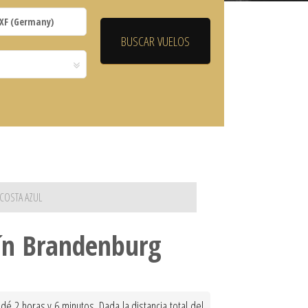
 COSTA AZUL
lín Brandenburg
é 2 horas y 6 minutos. Dada la distancia total del