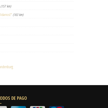
(157 km)
lidarność"
(163 km)
randenburg
ODOS DE PAGO