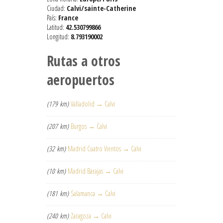
Ciudad:
Calvi/sainte-Catherine
País:
France
Latitud:
42.530799866
Longitud:
8.793190002
Rutas a otros
aeropuertos
(179 km)
Valladolid → Calvi
(207 km)
Burgos → Calvi
(32 km)
Madrid Cuatro Vientos → Calvi
(10 km)
Madrid Barajas → Calvi
(181 km)
Salamanca → Calvi
(240 km)
Zaragoza → Calvi