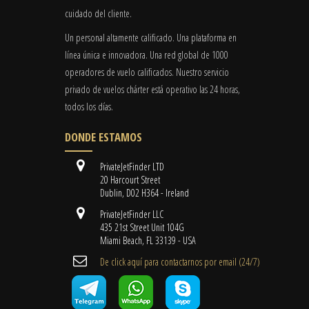
cuidado del cliente.
Un personal altamente calificado. Una plataforma en
línea única e innovadora. Una red global de 1000
operadores de vuelo calificados. Nuestro servicio
privado de vuelos chárter está operativo las 24 horas,
todos los días.
DONDE ESTAMOS
PrivateJetFinder LTD
20 Harcourt Street
Dublin, D02 H364 - Ireland
PrivateJetFinder LLC
435 21st Street Unit 104G
Miami Beach, FL 33139 - USA
De click aquí para contactarnos por email ​(24/7)