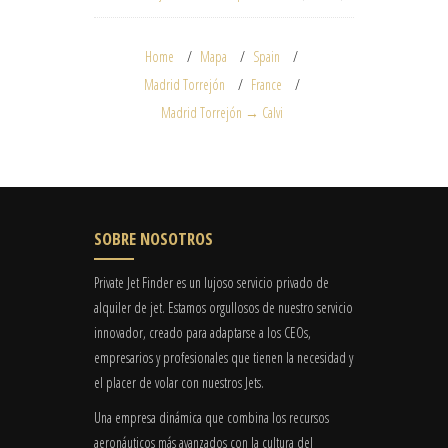
Home
Mapa
Spain
Madrid Torrejón
France
Madrid Torrejón → Calvi
SOBRE NOSOTROS
Private Jet Finder es un lujoso servicio privado de
alquiler de jet. Estamos orgullosos de nuestro servicio
innovador, creado para adaptarse a los CEOs,
empresarios y profesionales que tienen la necesidad y
el placer de volar con nuestros Jets.
Una empresa dinámica que combina los recursos
aeronáuticos más avanzados con la cultura del