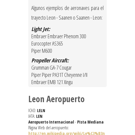
Algunos ejemplos de aeronaves para el
trayecto Leon - Saanen o Saanen - Leon:
Light Jet:
Embraer Embraer Phenom 300
Eurocopter AS365
Piper M600
Propeller Aircraft:
Grumman GA-7 Cougar
Piper Piper PA31T Cheyenne I/II
Embraer EMB 121 Xingu
Leon Aeropuerto
ICAO:
LELN
IATA:
LEN
Aeropuerto Internacional
-
Pista Mediana
Página Web del aeropuerto:
http://en.wikipedia.org/wiki/Le%C3%B3n_