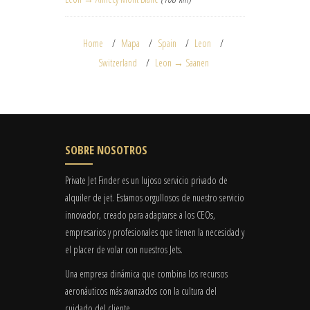
Home
Mapa
Spain
Leon
Switzerland
Leon → Saanen
SOBRE NOSOTROS
Private Jet Finder es un lujoso servicio privado de
alquiler de jet. Estamos orgullosos de nuestro servicio
innovador, creado para adaptarse a los CEOs,
empresarios y profesionales que tienen la necesidad y
el placer de volar con nuestros Jets.
Una empresa dinámica que combina los recursos
aeronáuticos más avanzados con la cultura del
cuidado del cliente.