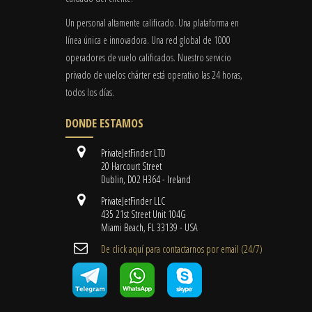
Un personal altamente calificado. Una plataforma en
línea única e innovadora. Una red global de 1000
operadores de vuelo calificados. Nuestro servicio
privado de vuelos chárter está operativo las 24 horas,
todos los días.
DONDE ESTAMOS
PrivateJetFinder LTD
20 Harcourt Street
Dublin, D02 H364 - Ireland
PrivateJetFinder LLC
435 21st Street Unit 104G
Miami Beach, FL 33139 - USA
De click aquí para contactarnos por email ​(24/7)