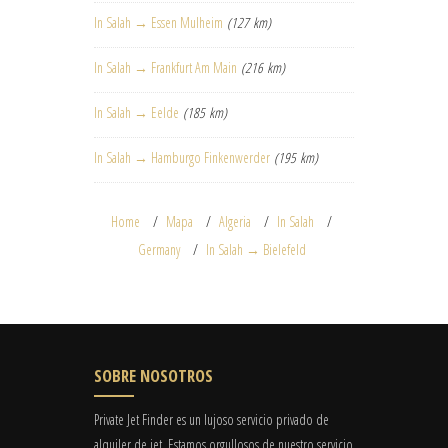
In Salah → Essen Mulheim
(127 km)
In Salah → Frankfurt Am Main
(216 km)
In Salah → Eelde
(185 km)
In Salah → Hamburgo Finkenwerder
(195 km)
Home
Mapa
Algeria
In Salah
Germany
In Salah → Bielefeld
SOBRE NOSOTROS
Private Jet Finder es un lujoso servicio privado de
alquiler de jet. Estamos orgullosos de nuestro servicio