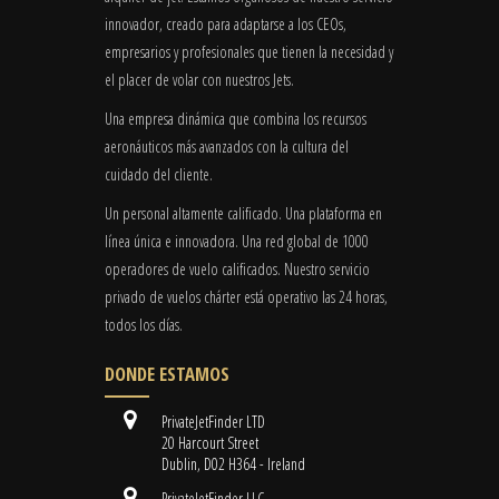
innovador, creado para adaptarse a los CEOs,
empresarios y profesionales que tienen la necesidad y
el placer de volar con nuestros Jets.
Una empresa dinámica que combina los recursos
aeronáuticos más avanzados con la cultura del
cuidado del cliente.
Un personal altamente calificado. Una plataforma en
línea única e innovadora. Una red global de 1000
operadores de vuelo calificados. Nuestro servicio
privado de vuelos chárter está operativo las 24 horas,
todos los días.
DONDE ESTAMOS
PrivateJetFinder LTD
20 Harcourt Street
Dublin, D02 H364 - Ireland
PrivateJetFinder LLC