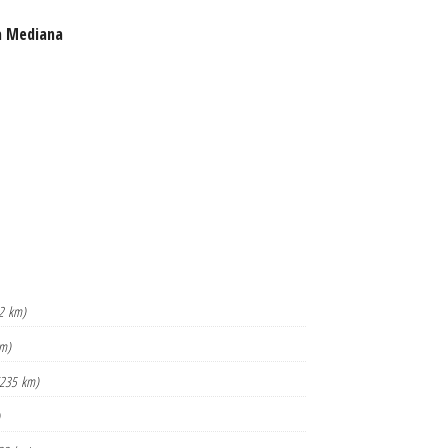
a Mediana
2 km)
km)
(235 km)
)