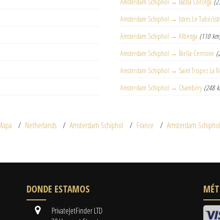
Amsterdam Schiphol → Bastia Córcega
(2
Amsterdam Schiphol → Istres Le Tubé/ist
Amsterdam Schiphol → Albenga
(110 km
Amsterdam Schiphol → Biella-Cerrione
(
Amsterdam Schiphol → Saint Tropez La 
Amsterdam Schiphol → Chambéry
(248 
Mapa
Netherlands
Amsterdam Schiphol
France
Amsterdam Schipho
DONDE ESTAMOS
MÉT
PrivateJetFinder LTD