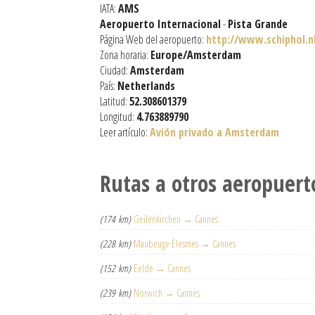
IATA:
AMS
Aeropuerto Internacional
-
Pista Grande
Página Web del aeropuerto:
http://www.schiphol.n
Zona horaria:
Europe/Amsterdam
Ciudad:
Amsterdam
País:
Netherlands
Latitud:
52.308601379
Longitud:
4.763889790
Leer artículo:
Avión privado a Amsterdam
Rutas a otros aeropuert
(174 km)
Geilenkirchen → Cannes
(228 km)
Maubeuge Élesmes → Cannes
(152 km)
Eelde → Cannes
(239 km)
Norwich → Cannes