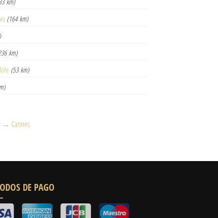
33 km)
res
(164 km)
)
236 km)
Mole
(53 km)
km)
l → Cannes
ODOS DE PAGO