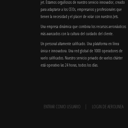
jet. Estamos orgullosos de nuestro servicio innovador, creado
para adaptarse a los CEOs, empresarios y profesionales que
tienen la necesidad y el placer de volar con nuestros Jets.
Una empresa dinámica que combina los recursos aeronáuticos
más avanzados con la cultura del cuidado del cliente.
Un personal altamente calificado. Una plataforma en línea
única e innovadora. Una red global de 1000 operadores de
vuelo calificados. Nuestro servicio privado de vuelos chárter
está operativo las 24 horas, todos los días.
ENTRAR COMO USUARIO
LOGIN DE AEROLINEA