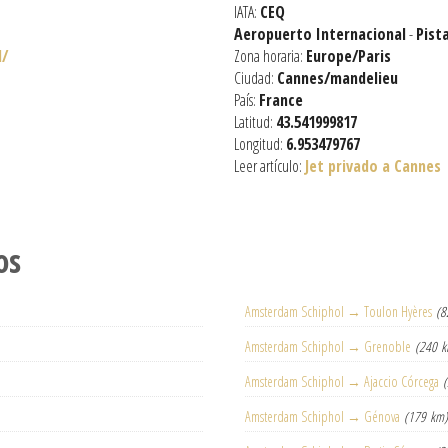
IATA:
CEQ
Aeropuerto Internacional
-
Pist
l/
Zona horaria:
Europe/Paris
Ciudad:
Cannes/mandelieu
País:
France
Latitud:
43.541999817
Longitud:
6.953479767
Leer artículo:
Jet privado a Cannes
os
Amsterdam Schiphol → Toulon Hyères
(8
Amsterdam Schiphol → Grenoble
(240 
Amsterdam Schiphol → Ajaccio Córcega
Amsterdam Schiphol → Génova
(179 km