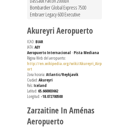
Dassault Falcon 2000DX
Bombardier Global Express 7500
Embraer Legacy 600 Executive
Akureyri Aeropuerto
ICAO:
BIAR
IATA:
AEY
Aeropuerto Internacional
-
Pista Mediana
Página Web del aeropuerto:
http://en.wikipedia.org/wiki/Akureyri_Airp
ort
Zona horaria:
Atlantic/Reykjavik
Ciudad:
Akureyri
País:
Iceland
Latitud:
65.660003662
Longitud:
-18.072700500
Zarzaitine In Aménas
Aeropuerto