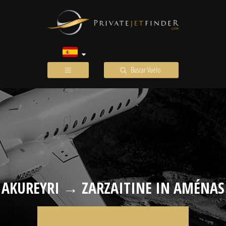
Buscar Vuelo
AKUREYRI → ZARZAITINE IN AMÉNAS