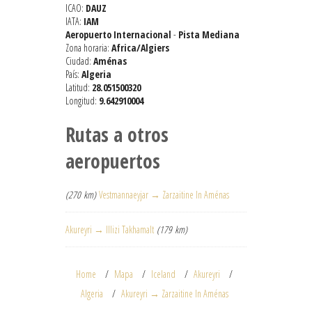
ICAO:
DAUZ
IATA:
IAM
Aeropuerto Internacional
-
Pista Mediana
Zona horaria:
Africa/Algiers
Ciudad:
Aménas
País:
Algeria
Latitud:
28.051500320
Longitud:
9.642910004
Rutas a otros
aeropuertos
(270 km)
Vestmannaeyjar → Zarzaitine In Aménas
Akureyri → Illizi Takhamalt
(179 km)
Home
Mapa
Iceland
Akureyri
Algeria
Akureyri → Zarzaitine In Aménas