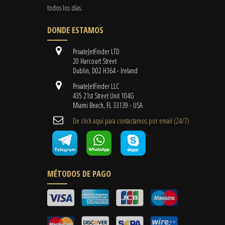
todos los días.
DONDE ESTAMOS
PrivateJetFinder LTD
20 Harcourt Street
Dublin, D02 H364 - Ireland
PrivateJetFinder LLC
435 21st Street Unit 104G
Miami Beach, FL 33139 - USA
De click aquí para contactarnos por email ​(24/7)
MÉTODOS DE PAGO