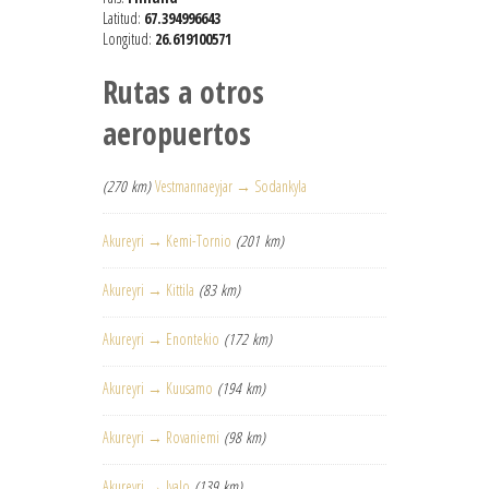
Latitud:
67.394996643
Longitud:
26.619100571
Rutas a otros
aeropuertos
(270 km)
Vestmannaeyjar → Sodankyla
Akureyri → Kemi-Tornio
(201 km)
Akureyri → Kittila
(83 km)
Akureyri → Enontekio
(172 km)
Akureyri → Kuusamo
(194 km)
Akureyri → Rovaniemi
(98 km)
Akureyri → Ivalo
(139 km)