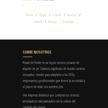
Home
Mapa
Iceland
Akureyri
Finland
Akureyri → Sodankyla
SOBRE NOSOTROS
Private Jet Finder es un lujoso servicio privado de
alquiler de jet. Estamos orgullosos de nuestro servicio
innovador, creado para adaptarse a los CEOs,
empresarios y profesionales que tienen la necesidad y
el placer de volar con nuestros Jets.
Una empresa dinámica que combina los recursos
aeronáuticos más avanzados con la cultura del
cuidado del cliente.