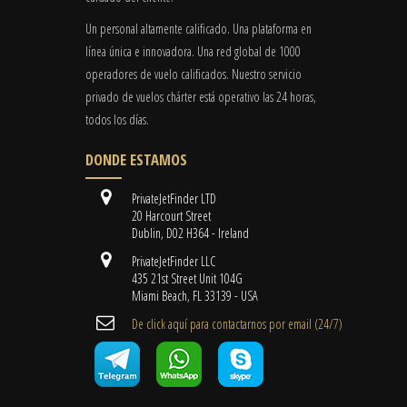
Un personal altamente calificado. Una plataforma en
línea única e innovadora. Una red global de 1000
operadores de vuelo calificados. Nuestro servicio
privado de vuelos chárter está operativo las 24 horas,
todos los días.
DONDE ESTAMOS
PrivateJetFinder LTD
20 Harcourt Street
Dublin, D02 H364 - Ireland
PrivateJetFinder LLC
435 21st Street Unit 104G
Miami Beach, FL 33139 - USA
De click aquí para contactarnos por email ​(24/7)