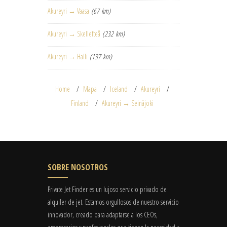
Akureyri → Vaasa
(67 km)
Akureyri → Skellefteå
(232 km)
Akureyri → Halli
(137 km)
Home
Mapa
Iceland
Akureyri
Finland
Akureyri → Seinäjoki
SOBRE NOSOTROS
Private Jet Finder es un lujoso servicio privado de
alquiler de jet. Estamos orgullosos de nuestro servicio
innovador, creado para adaptarse a los CEOs,