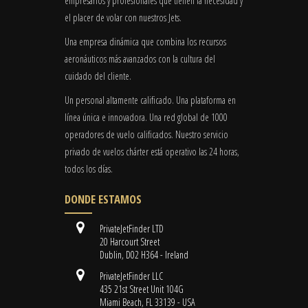
empresarios y profesionales que tienen la necesidad y
el placer de volar con nuestros Jets.
Una empresa dinámica que combina los recursos
aeronáuticos más avanzados con la cultura del
cuidado del cliente.
Un personal altamente calificado. Una plataforma en
línea única e innovadora. Una red global de 1000
operadores de vuelo calificados. Nuestro servicio
privado de vuelos chárter está operativo las 24 horas,
todos los días.
DONDE ESTAMOS
PrivateJetFinder LTD
20 Harcourt Street
Dublin, D02 H364 - Ireland
PrivateJetFinder LLC
435 21st Street Unit 104G
Miami Beach, FL 33139 - USA