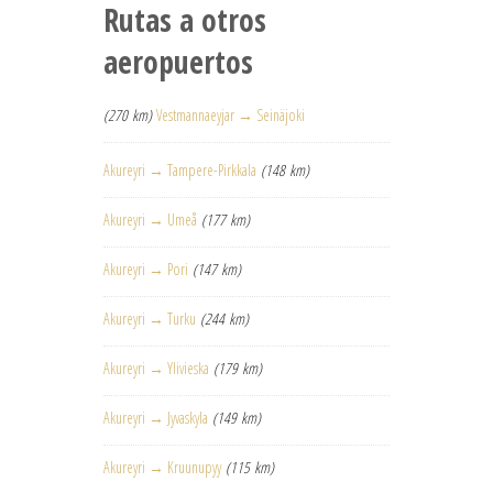
Rutas a otros
aeropuertos
(270 km)
Vestmannaeyjar → Seinäjoki
Akureyri → Tampere-Pirkkala
(148 km)
Akureyri → Umeå
(177 km)
Akureyri → Pori
(147 km)
Akureyri → Turku
(244 km)
Akureyri → Ylivieska
(179 km)
Akureyri → Jyvaskyla
(149 km)
Akureyri → Kruunupyy
(115 km)