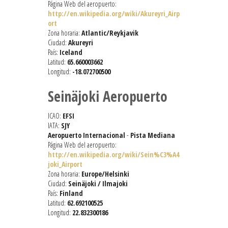
Página Web del aeropuerto:
http://en.wikipedia.org/wiki/Akureyri_Airp
ort
Zona horaria:
Atlantic/Reykjavik
Ciudad:
Akureyri
País:
Iceland
Latitud:
65.660003662
Longitud:
-18.072700500
Seinäjoki Aeropuerto
ICAO:
EFSI
IATA:
SJY
Aeropuerto Internacional
-
Pista Mediana
Página Web del aeropuerto:
http://en.wikipedia.org/wiki/Sein%C3%A4
joki_Airport
Zona horaria:
Europe/Helsinki
Ciudad:
Seinäjoki / Ilmajoki
País:
Finland
Latitud:
62.692100525
Longitud:
22.832300186