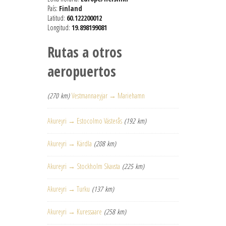
País:
Finland
Latitud:
60.122200012
Longitud:
19.898199081
Rutas a otros
aeropuertos
(270 km)
Vestmannaeyjar → Mariehamn
Akureyri → Estocolmo Västerås
(192 km)
Akureyri → Kärdla
(208 km)
Akureyri → Stockholm Skavsta
(225 km)
Akureyri → Turku
(137 km)
Akureyri → Kuressaare
(258 km)