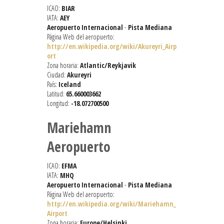
ICAO:
BIAR
IATA:
AEY
Aeropuerto Internacional
-
Pista Mediana
Página Web del aeropuerto:
http://en.wikipedia.org/wiki/Akureyri_Airp
ort
Zona horaria:
Atlantic/Reykjavik
Ciudad:
Akureyri
País:
Iceland
Latitud:
65.660003662
Longitud:
-18.072700500
Mariehamn
Aeropuerto
ICAO:
EFMA
IATA:
MHQ
Aeropuerto Internacional
-
Pista Mediana
Página Web del aeropuerto:
http://en.wikipedia.org/wiki/Mariehamn_
Airport
Zona horaria:
Europe/Helsinki