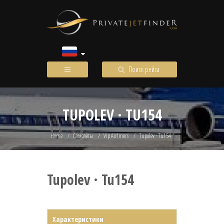
Поиск рейса
TUPOLEV · TU154
Home
Самолёты
Vip Airliners
Tupolev · Tu154
Tupolev · Tu154
Характеристики