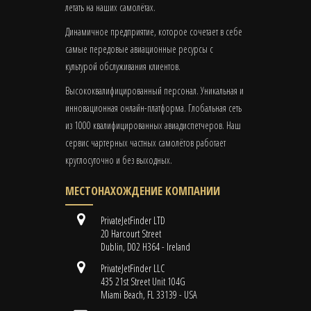
летать на наших самолётах.
Динамичное предприятие, которое сочетает в себе
самые передовые авиационные ресурсы с
культурой обслуживания клиентов.
Высококвалифицированный персонал. Уникальная и
инновационная онлайн-платформа. Глобальная сеть
из 1000 квалифицированных авиадиспетчеров. Наш
сервис чартерных частных самолётов работает
круглосуточно и без выходных.
МЕСТОНАХОЖДЕНИЕ КОМПАНИИ
PrivateJetFinder LTD
20 Harcourt Street
Dublin, D02 H364 - Ireland
PrivateJetFinder LLC
435 21st Street Unit 104G
Miami Beach, FL 33139 - USA