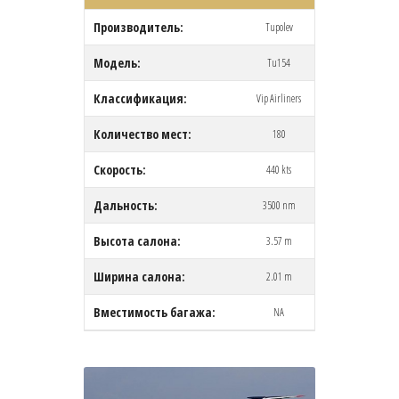
Производитель:
Tupolev
Модель:
Tu154
Классификация:
Vip Airliners
Количество мест:
180
Скорость:
440 kts
Дальность:
3500 nm
Высота салона:
3.57 m
Ширина салона:
2.01 m
Вместимость багажа:
NA