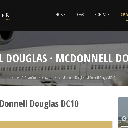
HOME
О НАС
КОНТАКТЫ
СА
 DOUGLAS · MCDONNELL DO
Home
Самолёты
Vip Airliners
Mcdonnell Douglas · McDonnell Douglas DC10
Donnell Douglas DC10