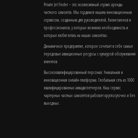
Private Jet Finder – это эксклюзивный сервис аренды
частного самолёта. Мы гордимся нашим инновационным
сервисом, созданным для руководителей, бизнесменов и
профессионалов, у которых возникла необходимость и
которые любят летать на наших самолётах.
Динамичное предприятие, которое сочетает в себе самые
передовые авиационные ресурсы с культурой обслуживания
клиентов.
Высококвалифицированный персонал. Уникальная и
инновационная онлайн-платформа. Глобальная сеть из 1000
квалифицированных авиадиспетчеров. Наш сервис
чартерных частных самолётов работает круглосуточно и без
выходных.