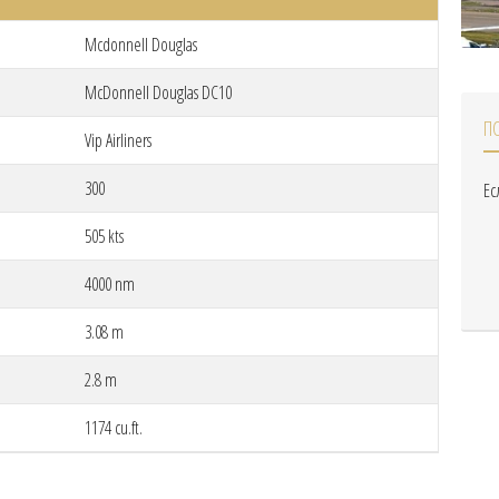
Mcdonnell Douglas
McDonnell Douglas DC10
П
Vip Airliners
300
Ес
505 kts
4000 nm
3.08 m
2.8 m
1174 cu.ft.