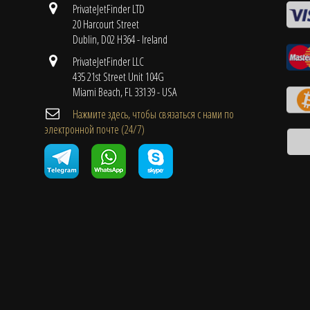
PrivateJetFinder LTD
20 Harcourt Street
Dublin, D02 H364 - Ireland
PrivateJetFinder LLC
435 21st Street Unit 104G
Miami Beach, FL 33139 - USA
Нажмите здесь, чтобы связаться с нами по
электронной почте (24/7)