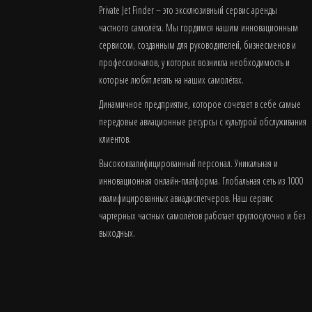
Private Jet Finder – это эксклюзивный сервис аренды
частного самолёта. Мы гордимся нашим инновационным
сервисом, созданным для руководителей, бизнесменов и
профессионалов, у которых возникла необходимость и
которые любят летать на наших самолётах.
Динамичное предприятие, которое сочетает в себе самые
передовые авиационные ресурсы с культурой обслуживания
клиентов.
Высококвалифицированный персонал. Уникальная и
инновационная онлайн-платформа. Глобальная сеть из 1000
квалифицированных авиадиспетчеров. Наш сервис
чартерных частных самолётов работает круглосуточно и без
выходных.