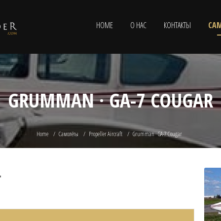
HOME
О НАС
КОНТАКТЫ
СА
GRUMMAN · GA-7 COUGAR
Home
Самолёты
Propeller Aircraft
Grumman · GA-7 Cougar
r