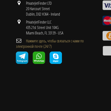
PrivateJetFinder LTD
20 Harcourt Street
Dublin, D02 H364 - Ireland
PrivateJetFinder LLC
435 21st Street Unit 104G
Miami Beach, FL 33139 - USA
Нажмите здесь, чтобы связаться с нами по
электронной почте (24/7)