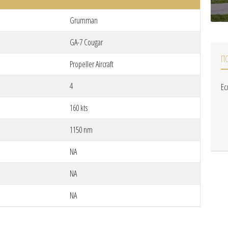
Grumman
GA-7 Cougar
П
Propeller Aircraft
4
Ес
160 kts
1150 nm
NA
NA
NA