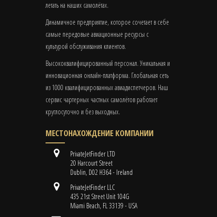
летать на наших самолётах.
Динамичное предприятие, которое сочетает в себе
самые передовые авиационные ресурсы с
культурой обслуживания клиентов.
Высококвалифицированный персонал. Уникальная и
инновационная онлайн-платформа. Глобальная сеть
из 1000 квалифицированных авиадиспетчеров. Наш
сервис чартерных частных самолётов работает
круглосуточно и без выходных.
МЕСТОНАХОЖДЕНИЕ КОМПАНИИ
PrivateJetFinder LTD
20 Harcourt Street
Dublin, D02 H364 - Ireland
PrivateJetFinder LLC
435 21st Street Unit 104G
Miami Beach, FL 33139 - USA