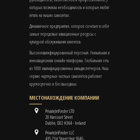
которых возникла необходимость и которые любят
летать на наших самолётах.
Динамичное предприятие, которое сочетает в себе
самые передовые авиационные ресурсы с
культурой обслуживания клиентов.
Высококвалифицированный персонал. Уникальная и
инновационная онлайн-платформа. Глобальная сеть
из 1000 квалифицированных авиадиспетчеров. Наш
сервис чартерных частных самолётов работает
круглосуточно и без выходных.
МЕСТОНАХОЖДЕНИЕ КОМПАНИИ
PrivateJetFinder LTD
20 Harcourt Street
Dublin, D02 H364 - Ireland
PrivateJetFinder LLC
435 21st Street Unit 104G