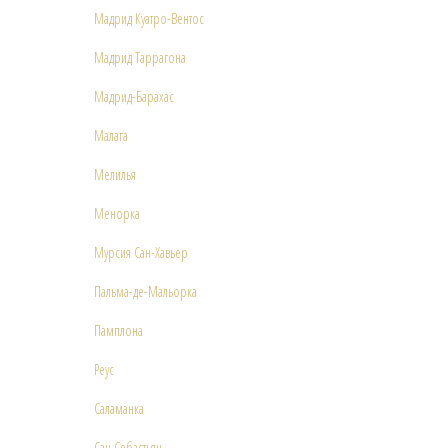
Мадрид Куатро-Вентос
Мадрид Таррагона
Мадрид-Барахас
Малага
Мелилья
Менорка
Мурсия Сан-Хавьер
Пальма-де-Мальорка
Памплона
Реус
Саламанка
Сан Себастьян