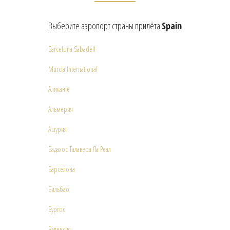
Выберите аэропорт страны прилёта
Spain
Barcelona Sabadell
Murcia International
Аликанте
Альмерия
Астурия
Бадахос Талавера Ла Реал
Барселона
Бильбао
Бургос
Валенсия