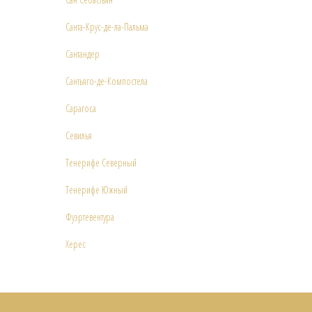
Санта-Крус-де-ла-Пальма
Сантандер
Сантьяго-де-Компостела
Сарагоса
Севилья
Тенерифе Северный
Тенерифе Южный
Фуэртевентура
Херес