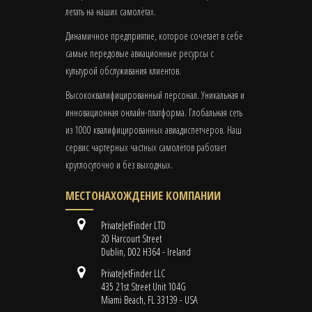
летать на наших самолётах.
Динамичное предприятие, которое сочетает в себе
самые передовые авиационные ресурсы с
культурой обслуживания клиентов.
Высококвалифицированный персонал. Уникальная и
инновационная онлайн-платформа. Глобальная сеть
из 1000 квалифицированных авиадиспетчеров. Наш
сервис чартерных частных самолётов работает
круглосуточно и без выходных.
МЕСТОНАХОЖДЕНИЕ КОМПАНИИ
PrivateJetFinder LTD
20 Harcourt Street
Dublin, D02 H364 - Ireland
PrivateJetFinder LLC
435 21st Street Unit 104G
Miami Beach, FL 33139 - USA