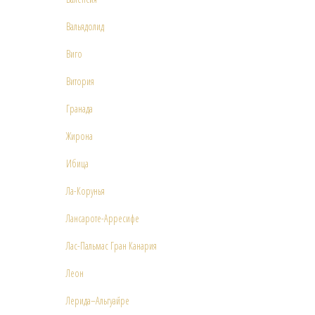
Вальядолид
Виго
Витория
Гранада
Жирона
Ибица
Ла-Корунья
Ланcароте-Арресифе
Лас-Пальмас Гран Канария
Леон
Лерида–Альгуайре