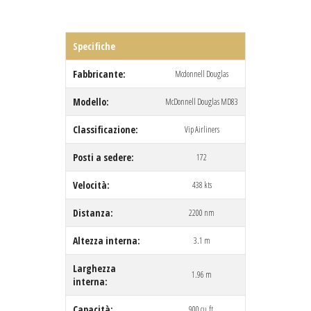
Specifiche
Fabbricante:
Mcdonnell Douglas
Modello:
McDonnell Douglas MD83
Classificazione:
Vip Airliners
Posti a sedere:
172
Velocità:
438 kts
Distanza:
2200 nm
Altezza interna:
3.1 m
Larghezza
1.96 m
interna:
Capacità:
900 cu.ft.