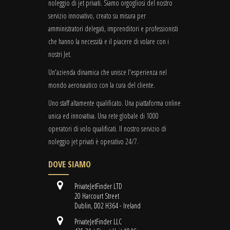
noleggio di jet privati. Siamo orgogliosi del nostro
servizio innovativo, creato su misura per
amministratori delegati, imprenditori e professionisti
che hanno la necessità e il piacere di volare con i
nostri Jet.
Un'azienda dinamica che unisce l'esperienza nel
mondo aeronautico con la cura del cliente.
Uno staff altamente qualificato. Una piattaforma online
unica ed innovativa. Una rete globale di 1000
operatori di volo qualificati. Il nostro servizio di
noleggio jet privati è operativo 24/7.
DOVE SIAMO
PrivateJetFinder LTD
20 Harcourt Street
Dublin, D02 H364 - Ireland
PrivateJetFinder LLC