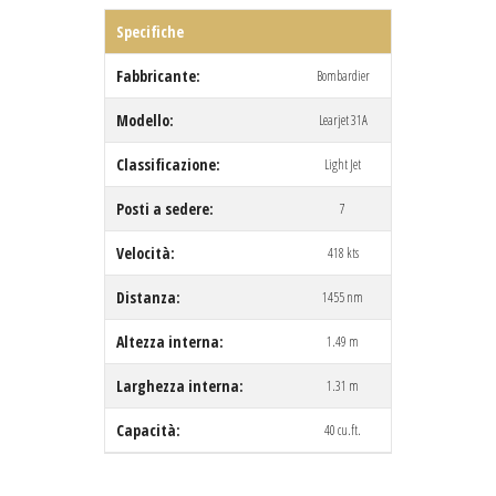
Specifiche
Fabbricante:
Bombardier
Modello:
Learjet 31A
Classificazione:
Light Jet
Posti a sedere:
7
Velocità:
418 kts
Distanza:
1455 nm
Altezza interna:
1.49 m
Larghezza interna:
1.31 m
Capacità:
40 cu.ft.