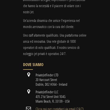
che hanno la necessità e il piacere di volare con i
nostri Jet.
Un'azienda dinamica che unisce l'esperienza nel
mondo aeronautico con la cura del cliente.
Uno staff altamente qualificato. Una piattaforma online
unica ed innovativa. Una rete globale di 1000
operatori di volo qualificati. Il nostro servizio di
noleggio jet privati è operativo 24/7.
DOVE SIAMO
PrivateJetFinder LTD
20 Harcourt Street
Dublin, D02 H364 - Ireland
PrivateJetFinder LLC
435 21st Street Unit 104G
Miami Beach, FL 33139 - USA
Clicca qui per contattarci via email (24/7)