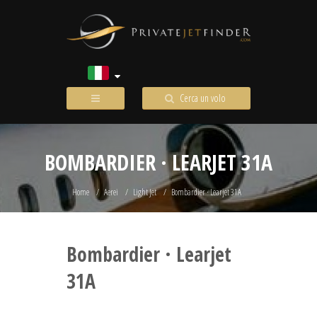
Cerca un volo
BOMBARDIER · LEARJET 31A
Home
Aerei
Light Jet
Bombardier · Learjet 31A
Bombardier · Learjet
31A