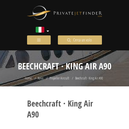
Cerca un volo
BEECHCRAFT · KING AIR A90
Home
Aerei
Propeller Aircraft
Beechcraft · King Air A90
Beechcraft · King Air
A90