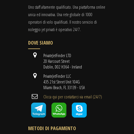
Uno staff altamente qualificato. Una piattaforma online
unica ed innovativa. Una rete globale di 1000
operatori di volo qualificati. Il nostro servizio di
noleggio jet privati è operativo 24/7.
DOVE SIAMO
PrivateJetFinder LTD
20 Harcourt Street
Dublin, D02 H364 - Ireland
PrivateJetFinder LLC
435 21st Street Unit 104G
Miami Beach, FL 33139 - USA
Clicca qui per contattarci via email (24/7)
METODI DI PAGAMENTO