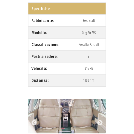
Specifiche
Fabbricante:
Beechcraft
Modello:
King Air A90
Classificazione:
Propeller Aircraft
Posti a sedere:
8
Velocità:
216 kts
Distanza:
1160 nm