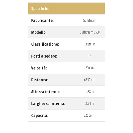
Specifiche
Fabbricante:
Gulfstream
Modello:
Gulfstream G550
Classificazione:
Large Jet
Posti a sedere:
15
Velocità:
500 kts
Distanza:
6750 nm
Altezza interna:
1.88 m
Larghezza interna:
2.24 m
Capacità:
226 cu.ft.