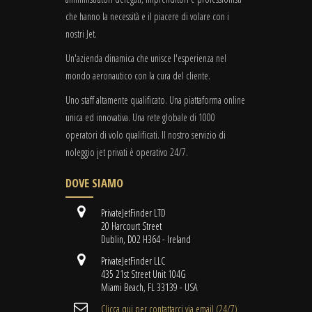
che hanno la necessità e il piacere di volare con i
nostri Jet.
Un'azienda dinamica che unisce l'esperienza nel
mondo aeronautico con la cura del cliente.
Uno staff altamente qualificato. Una piattaforma online
unica ed innovativa. Una rete globale di 1000
operatori di volo qualificati. Il nostro servizio di
noleggio jet privati è operativo 24/7.
DOVE SIAMO
PrivateJetFinder LTD
20 Harcourt Street
Dublin, D02 H364 - Ireland
PrivateJetFinder LLC
435 21st Street Unit 104G
Miami Beach, FL 33139 - USA
Clicca qui per contattarci via email (24/7)