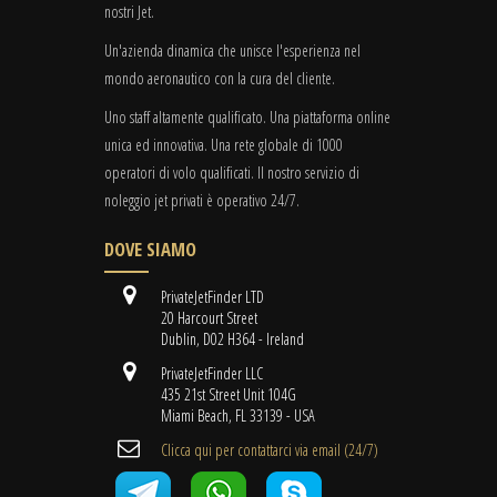
nostri Jet.
Un'azienda dinamica che unisce l'esperienza nel
mondo aeronautico con la cura del cliente.
Uno staff altamente qualificato. Una piattaforma online
unica ed innovativa. Una rete globale di 1000
operatori di volo qualificati. Il nostro servizio di
noleggio jet privati è operativo 24/7.
DOVE SIAMO
PrivateJetFinder LTD
20 Harcourt Street
Dublin, D02 H364 - Ireland
PrivateJetFinder LLC
435 21st Street Unit 104G
Miami Beach, FL 33139 - USA
Clicca qui per contattarci via email (24/7)