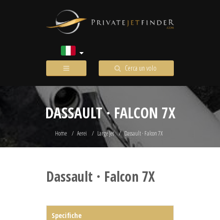
Cerca un volo
DASSAULT · FALCON 7X
Home
Aerei
Large Jet
Dassault · Falcon 7X
Dassault · Falcon 7X
Specifiche