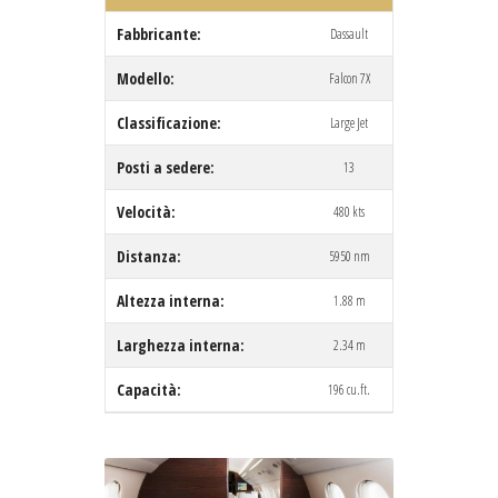
Fabbricante:
Dassault
Modello:
Falcon 7X
Classificazione:
Large Jet
Posti a sedere:
13
Velocità:
480 kts
Distanza:
5950 nm
Altezza interna:
1.88 m
Larghezza interna:
2.34 m
Capacità:
196 cu.ft.