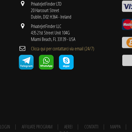
PrivateJetFinder LTD
20 Harcourt Street
Dublin, D02 H364 - Ireland
PrivateJetFinder LLC
435 21st Street Unit 104G
Miami Beach, FL 33139 - USA
Clicca qui per contattarci via email (24/7)
E LOGIN
AFFILIATE PROGRAM
AEREI
CONTATTI
MAPPA