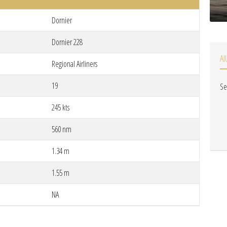
Dornier
Dornier 228
AI
Regional Airliners
19
Se
245 kts
560 nm
1.34 m
1.55 m
NA