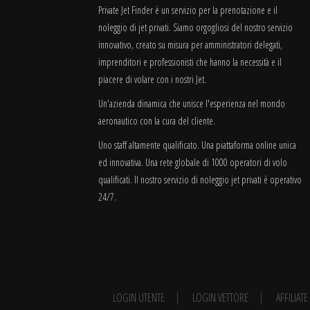
Private Jet Finder è un servizio per la prenotazione e il
noleggio di jet privati. Siamo orgogliosi del nostro servizio
innovativo, creato su misura per amministratori delegati,
imprenditori e professionisti che hanno la necessità e il
piacere di volare con i nostri Jet.
Un'azienda dinamica che unisce l'esperienza nel mondo
aeronautico con la cura del cliente.
Uno staff altamente qualificato. Una piattaforma online unica
ed innovativa. Una rete globale di 1000 operatori di volo
qualificati. Il nostro servizio di noleggio jet privati è operativo
24/7.
LOGIN UTENTE
LOGIN VETTORE
AFFILIAT