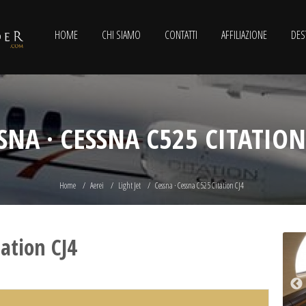
HOME
CHI SIAMO
CONTATTI
AFFILIAZIONE
DES
SNA · CESSNA C525 CITATION
Home
Aerei
Light Jet
Cessna · Cessna C525 Citation CJ4
ation CJ4