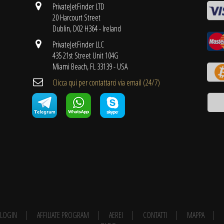
PrivateJetFinder LTD
20 Harcourt Street
Dublin, D02 H364 - Ireland
PrivateJetFinder LLC
435 21st Street Unit 104G
Miami Beach, FL 33139 - USA
Clicca qui per contattarci via email (24/7)
E LOGIN
AFFILIATE PROGRAM
AEREI
CONTATTI
MAPPA