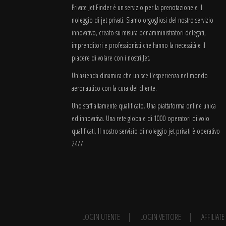
Private Jet Finder è un servizio per la prenotazione e il
noleggio di jet privati. Siamo orgogliosi del nostro servizio
innovativo, creato su misura per amministratori delegati,
imprenditori e professionisti che hanno la necessità e il
piacere di volare con i nostri Jet.
Un'azienda dinamica che unisce l'esperienza nel mondo
aeronautico con la cura del cliente.
Uno staff altamente qualificato. Una piattaforma online unica
ed innovativa. Una rete globale di 1000 operatori di volo
qualificati. Il nostro servizio di noleggio jet privati è operativo
24/7.
LOGIN UTENTE
LOGIN VETTORE
AFFILIAT