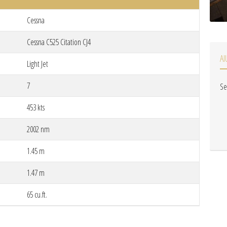
Cessna
Cessna C525 Citation CJ4
AI
Light Jet
7
Se
453 kts
2002 nm
1.45 m
1.47 m
65 cu.ft.