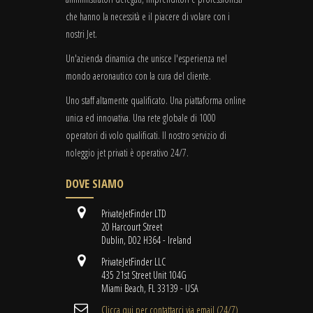
che hanno la necessità e il piacere di volare con i
nostri Jet.
Un'azienda dinamica che unisce l'esperienza nel
mondo aeronautico con la cura del cliente.
Uno staff altamente qualificato. Una piattaforma online
unica ed innovativa. Una rete globale di 1000
operatori di volo qualificati. Il nostro servizio di
noleggio jet privati è operativo 24/7.
DOVE SIAMO
PrivateJetFinder LTD
20 Harcourt Street
Dublin, D02 H364 - Ireland
PrivateJetFinder LLC
435 21st Street Unit 104G
Miami Beach, FL 33139 - USA
Clicca qui per contattarci via email (24/7)