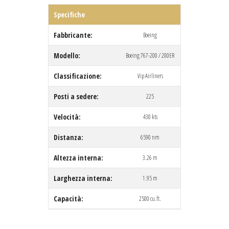
Specifiche
Fabbricante:
Boeing
Modello:
Boeing 767-200 / 200ER
Classificazione:
Vip Airliners
Posti a sedere:
225
Velocità:
430 kts
Distanza:
6590 nm
Altezza interna:
3.26 m
Larghezza interna:
1.95 m
Capacità:
2500 cu.ft.