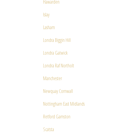
Hawarden
Islay
Lasham
Londra Biggin Hill
Londra Gatwick
Londra Raf Northolt
Manchester
Newquay Cornwall
Nottingham East Midlands
Retford Gamston
Scatsta