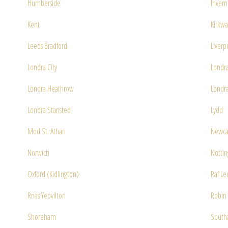
Humberside
Invern
Kent
Kirkwa
Leeds Bradford
Liverp
Londra City
Londr
Londra Heathrow
Londr
Londra Stansted
Lydd
Mod St. Athan
Newca
Norwich
Notti
Oxford (Kidlington)
Raf Le
Rnas Yeovilton
Robin 
Shoreham
South