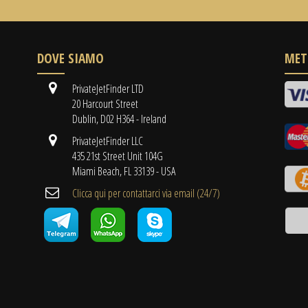
DOVE SIAMO
MET
PrivateJetFinder LTD
20 Harcourt Street
Dublin, D02 H364 - Ireland
PrivateJetFinder LLC
435 21st Street Unit 104G
Miami Beach, FL 33139 - USA
Clicca qui per contattarci via email (24/7)