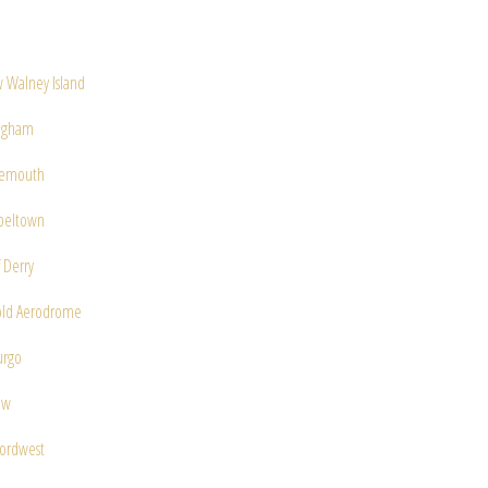
 Walney Island
ngham
nemouth
beltown
f Derry
old Aerodrome
urgo
ow
fordwest