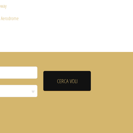
oway
l Aerodrome