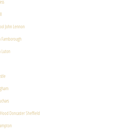
ess
ll
ool John Lennon
a Farnborough
a Luton
stle
ngham
uchars
Hood Doncaster Sheffield
ampton