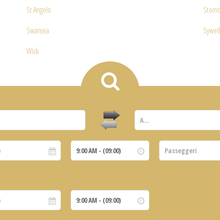
St Angelo
Storn
Swansea
Sywel
Wick