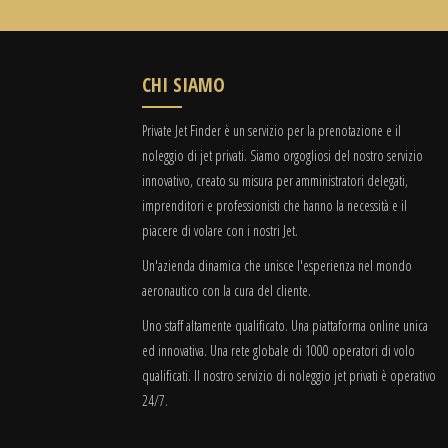
CHI SIAMO
Private Jet Finder è un servizio per la prenotazione e il
noleggio di jet privati. Siamo orgogliosi del nostro servizio
innovativo, creato su misura per amministratori delegati,
imprenditori e professionisti che hanno la necessità e il
piacere di volare con i nostri Jet.
Un'azienda dinamica che unisce l'esperienza nel mondo
aeronautico con la cura del cliente.
Uno staff altamente qualificato. Una piattaforma online unica
ed innovativa. Una rete globale di 1000 operatori di volo
qualificati. Il nostro servizio di noleggio jet privati è operativo
24/7.