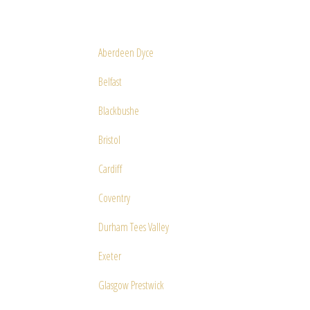
Aberdeen Dyce
Belfast
Blackbushe
Bristol
Cardiff
Coventry
Durham Tees Valley
Exeter
Glasgow Prestwick