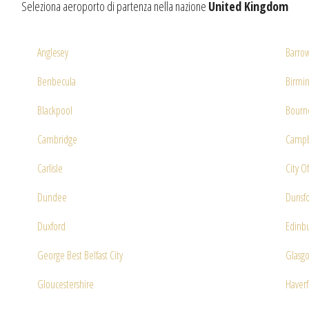
Seleziona aeroporto di partenza nella nazione
United Kingdom
Anglesey
Barrow
Benbecula
Birmi
Blackpool
Bour
Cambridge
Camp
Carlisle
City O
Dundee
Dunsf
Duxford
Edinb
George Best Belfast City
Glasg
Gloucestershire
Haver