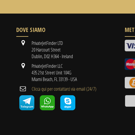
DOVE SIAMO
MET
PrivateJetFinder LTD
20 Harcourt Street
Dublin, D02 H364 - Ireland
PrivateJetFinder LLC
435 21st Street Unit 104G
Miami Beach, FL 33139 - USA
Clicca qui per contattarci via email (24/7)