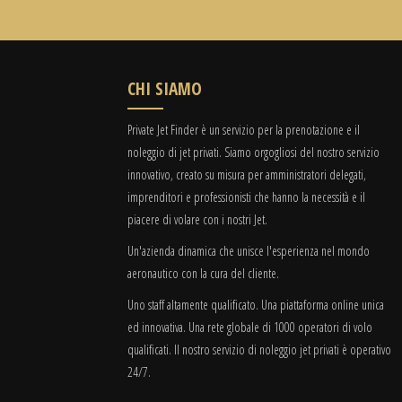
CHI SIAMO
Private Jet Finder è un servizio per la prenotazione e il
noleggio di jet privati. Siamo orgogliosi del nostro servizio
innovativo, creato su misura per amministratori delegati,
imprenditori e professionisti che hanno la necessità e il
piacere di volare con i nostri Jet.
Un'azienda dinamica che unisce l'esperienza nel mondo
aeronautico con la cura del cliente.
Uno staff altamente qualificato. Una piattaforma online unica
ed innovativa. Una rete globale di 1000 operatori di volo
qualificati. Il nostro servizio di noleggio jet privati è operativo
24/7.