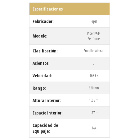
Especificaciones
Fabricador:
Piper
Piper PA44
Modelo:
Seminole
Clasificación:
Propeller Aircraft
Asientos:
3
Velocidad:
168 kts
Rango:
820 nm
Altura Interior:
1.65 m
Espacio Interior:
1.77 m
Capacidad de
NA
Equipaje: