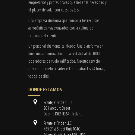
empresarios y profesionales que tienen la necesidad y
el placer de volar con nuestros Jets.
Una empresa dinámica que combina los recursos
aeronáuticos más avanzados con la cultura del
cuidado del cliente.
Un personal altamente calificado. Una plataforma en
línea única e innovadora. Una red global de 1000
operadores de vuelo calificados. Nuestro servicio
privado de vuelos chárter está operativo las 24 horas,
todos los días.
DONDE ESTAMOS
PrivateJetFinder LTD
20 Harcourt Street
Dublin, D02 H364 - Ireland
PrivateJetFinder LLC
435 21st Street Unit 104G
Miami Beach, FL 33139 - USA