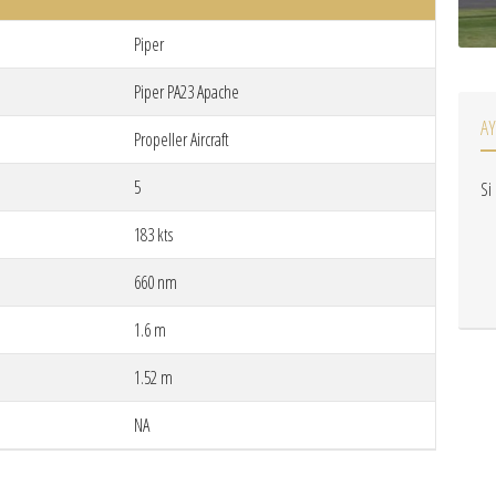
Piper
Piper PA23 Apache
A
Propeller Aircraft
5
Si
183 kts
660 nm
1.6 m
1.52 m
NA