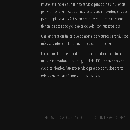
Private Jet Finder es un lujoso servicio privado de alquiler de
jet. Estamos orgullosos de nuestro servicio innovador, creado
para adaptarse a los CEOs, empresarios y profesionales que
tienen la necesidad y el placer de volar con nuestros Jets.
Una empresa dinámica que combina los recursos aeronáuticos
más avanzados con la cultura del cuidado del cliente.
Un personal altamente calificado. Una plataforma en línea
única e innovadora. Una red global de 1000 operadores de
vuelo calificados. Nuestro servicio privado de vuelos chárter
está operativo las 24 horas, todos los días.
ENTRAR COMO USUARIO
LOGIN DE AEROLINEA