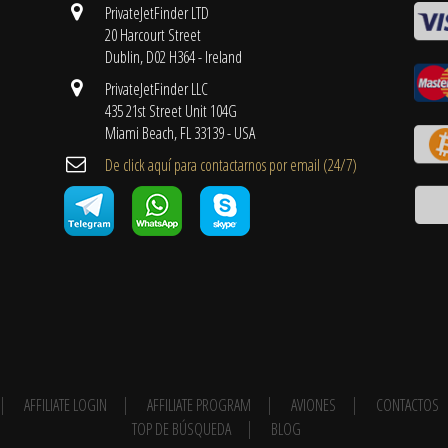
PrivateJetFinder LTD
20 Harcourt Street
Dublin, D02 H364 - Ireland
PrivateJetFinder LLC
435 21st Street Unit 104G
Miami Beach, FL 33139 - USA
De click aquí para contactarnos por email ​(24/7)
AFFILIATE LOGIN
AFFILIATE PROGRAM
AVIONES
CONTACTOS
TOP DE BÚSQUEDA
BLOG