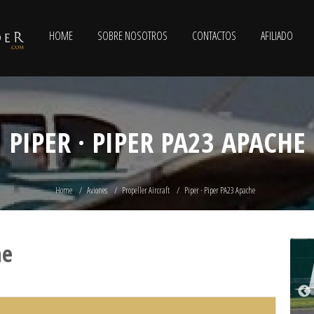
HOME
SOBRE NOSOTROS
CONTACTOS
AFILIADO
PIPER · PIPER PA23 APACHE
Home
Aviones
Propeller Aircraft
Piper · Piper PA23 Apache
he