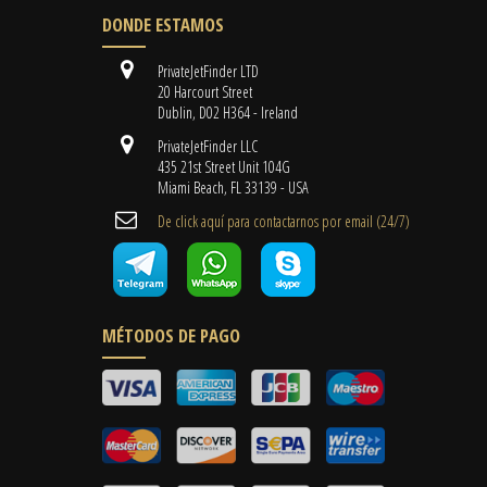
DONDE ESTAMOS
PrivateJetFinder LTD
20 Harcourt Street
Dublin, D02 H364 - Ireland
PrivateJetFinder LLC
435 21st Street Unit 104G
Miami Beach, FL 33139 - USA
De click aquí para contactarnos por email ​(24/7)
MÉTODOS DE PAGO