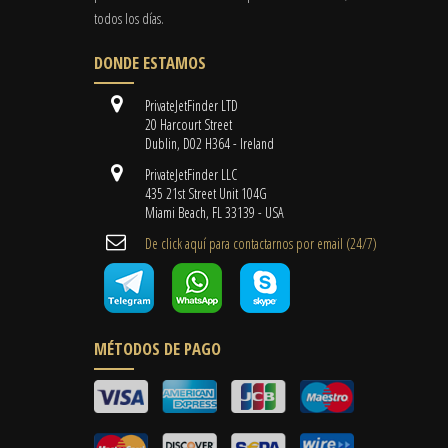
todos los días.
DONDE ESTAMOS
PrivateJetFinder LTD
20 Harcourt Street
Dublin, D02 H364 - Ireland
PrivateJetFinder LLC
435 21st Street Unit 104G
Miami Beach, FL 33139 - USA
De click aquí para contactarnos por email ​(24/7)
MÉTODOS DE PAGO