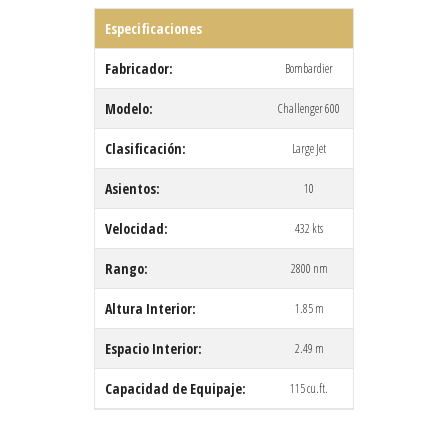
Especificaciones
Fabricador:
Bombardier
Modelo:
Challenger 600
Clasificación:
Large Jet
Asientos:
10
Velocidad:
432 kts
Rango:
2800 nm
Altura Interior:
1.85 m
Espacio Interior:
2.49 m
Capacidad de Equipaje:
115 cu.ft.