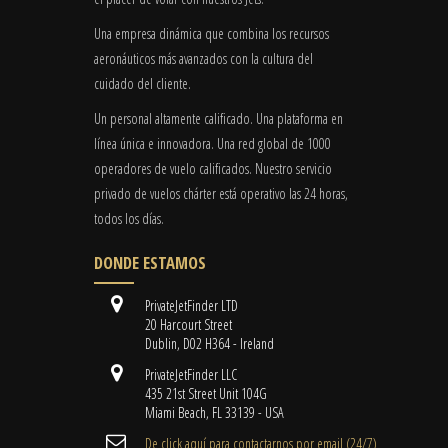
Una empresa dinámica que combina los recursos
aeronáuticos más avanzados con la cultura del
cuidado del cliente.
Un personal altamente calificado. Una plataforma en
línea única e innovadora. Una red global de 1000
operadores de vuelo calificados. Nuestro servicio
privado de vuelos chárter está operativo las 24 horas,
todos los días.
DONDE ESTAMOS
PrivateJetFinder LTD
20 Harcourt Street
Dublin, D02 H364 - Ireland
PrivateJetFinder LLC
435 21st Street Unit 104G
Miami Beach, FL 33139 - USA
De click aquí para contactarnos por email ​(24/7)