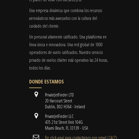
Una empresa dinámica que combina los recursos
aeronáuticos más avanzados con la cultura del
cuidado del cliente.
Un personal altamente calificado. Una plataforma en
línea única e innovadora. Una red global de 1000
operadores de vuelo calificados. Nuestro servicio
privado de vuelos chárter está operativo las 24 horas,
todos los días.
DONDE ESTAMOS
PrivateJetFinder LTD
20 Harcourt Street
Dublin, D02 H364 - Ireland
PrivateJetFinder LLC
435 21st Street Unit 104G
Miami Beach, FL 33139 - USA
De click aquí para contactarnos por email ​(24/7)