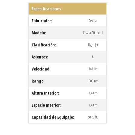
Especificaciones
Fabricador:
Cessna
Modelo:
Cessna Citation I
Clasificación:
Light Jet
Asientos:
6
Velocidad:
348 kts
Rango:
1000 nm
Altura Interior:
1.43 m
Espacio Interior:
1.43 m
Capacidad de Equipaje:
58 cu.ft.