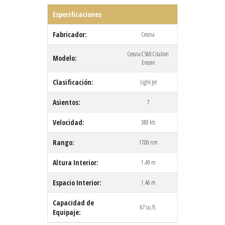
Especificaciones
Fabricador:
Cessna
Cessna C560 Citation
Modelo:
Encore
Clasificación:
Light Jet
Asientos:
7
Velocidad:
380 kts
Rango:
1700 nm
Altura Interior:
1.49 m
Espacio Interior:
1.46 m
Capacidad de
67 cu.ft.
Equipaje: