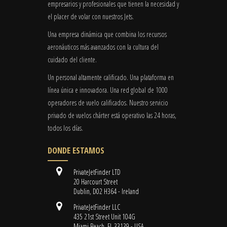
empresarios y profesionales que tienen la necesidad y
el placer de volar con nuestros Jets.
Una empresa dinámica que combina los recursos
aeronáuticos más avanzados con la cultura del
cuidado del cliente.
Un personal altamente calificado. Una plataforma en
línea única e innovadora. Una red global de 1000
operadores de vuelo calificados. Nuestro servicio
privado de vuelos chárter está operativo las 24 horas,
todos los días.
DONDE ESTAMOS
PrivateJetFinder LTD
20 Harcourt Street
Dublin, D02 H364 - Ireland
PrivateJetFinder LLC
435 21st Street Unit 104G
Miami Beach, FL 33139 - USA