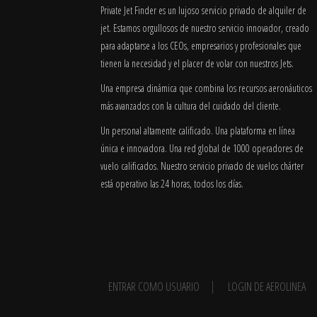
Private Jet Finder es un lujoso servicio privado de alquiler de
jet. Estamos orgullosos de nuestro servicio innovador, creado
para adaptarse a los CEOs, empresarios y profesionales que
tienen la necesidad y el placer de volar con nuestros Jets.
Una empresa dinámica que combina los recursos aeronáuticos
más avanzados con la cultura del cuidado del cliente.
Un personal altamente calificado. Una plataforma en línea
única e innovadora. Una red global de 1000 operadores de
vuelo calificados. Nuestro servicio privado de vuelos chárter
está operativo las 24 horas, todos los días.
ENTRAR COMO USUARIO
LOGIN DE AEROLINEA