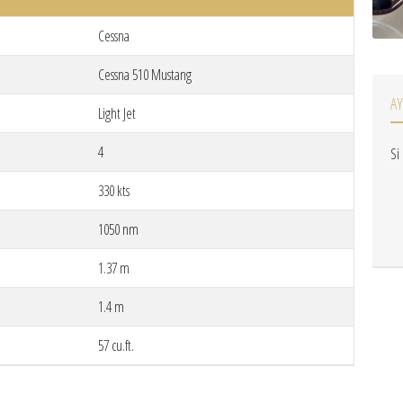
Cessna
Cessna 510 Mustang
A
Light Jet
4
Si
330 kts
1050 nm
1.37 m
1.4 m
57 cu.ft.