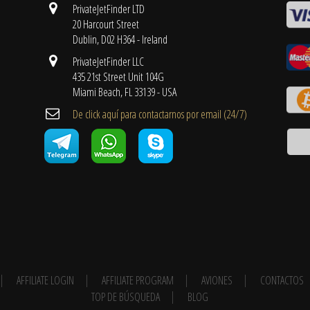
PrivateJetFinder LTD
20 Harcourt Street
Dublin, D02 H364 - Ireland
PrivateJetFinder LLC
435 21st Street Unit 104G
Miami Beach, FL 33139 - USA
De click aquí para contactarnos por email ​(24/7)
AFFILIATE LOGIN
AFFILIATE PROGRAM
AVIONES
CONTACTOS
TOP DE BÚSQUEDA
BLOG