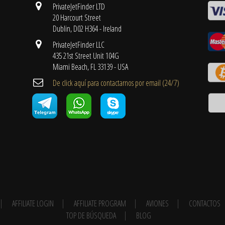
PrivateJetFinder LTD
20 Harcourt Street
Dublin, D02 H364 - Ireland
PrivateJetFinder LLC
435 21st Street Unit 104G
Miami Beach, FL 33139 - USA
De click aquí para contactarnos por email ​(24/7)
AFFILIATE LOGIN
AFFILIATE PROGRAM
AVIONES
CONTACTOS
TOP DE BÚSQUEDA
BLOG