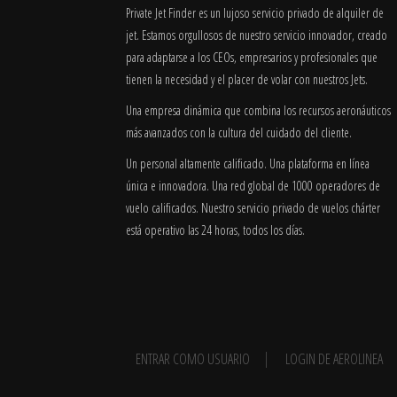
Private Jet Finder es un lujoso servicio privado de alquiler de
jet. Estamos orgullosos de nuestro servicio innovador, creado
para adaptarse a los CEOs, empresarios y profesionales que
tienen la necesidad y el placer de volar con nuestros Jets.
Una empresa dinámica que combina los recursos aeronáuticos
más avanzados con la cultura del cuidado del cliente.
Un personal altamente calificado. Una plataforma en línea
única e innovadora. Una red global de 1000 operadores de
vuelo calificados. Nuestro servicio privado de vuelos chárter
está operativo las 24 horas, todos los días.
ENTRAR COMO USUARIO
LOGIN DE AEROLINEA