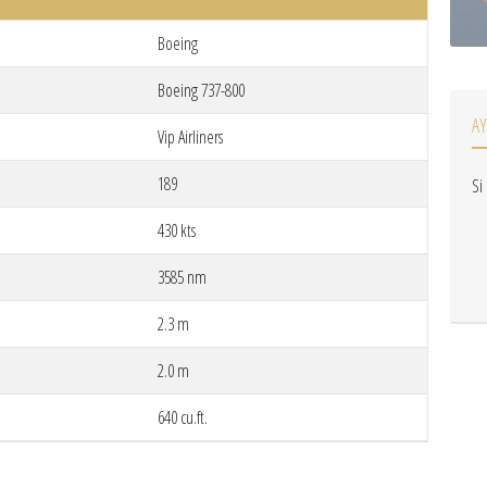
Boeing
Boeing 737-800
A
Vip Airliners
189
Si
430 kts
3585 nm
2.3 m
2.0 m
640 cu.ft.