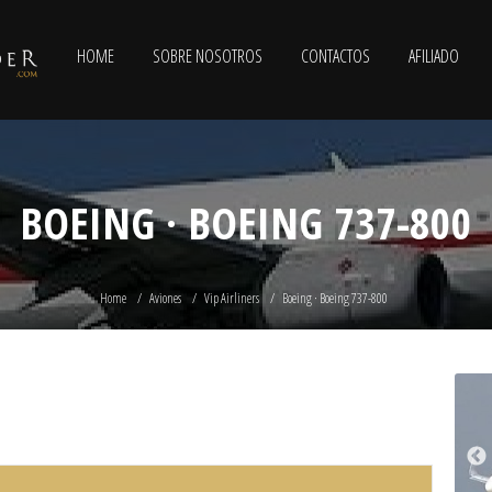
HOME
SOBRE NOSOTROS
CONTACTOS
AFILIADO
BOEING · BOEING 737-800
Home
Aviones
Vip Airliners
Boeing · Boeing 737-800
0