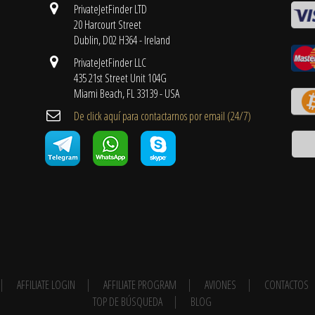
PrivateJetFinder LTD
20 Harcourt Street
Dublin, D02 H364 - Ireland
PrivateJetFinder LLC
435 21st Street Unit 104G
Miami Beach, FL 33139 - USA
De click aquí para contactarnos por email ​(24/7)
AFFILIATE LOGIN
AFFILIATE PROGRAM
AVIONES
CONTACTOS
TOP DE BÚSQUEDA
BLOG