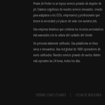
Private Jet Finder es un lujoso servicio privado de alquiler de
jet. Estamos orgullosos de nuestro servicio innovador, creado
para adaptarse a los CEOs, empresarios y profesionales que
tienen la necesidad y el placer de volar con nuestros Jets.
Una empresa dinámica que combina los recursos aeronáuticos
más avanzados con la cultura del cuidado del cliente.
Un personal altamente calificado. Una plataforma en línea
única e innovadora. Una red global de 1000 operadores de
vuelo calificados. Nuestro servicio privado de vuelos chárter
está operativo las 24 horas, todos los días.
ENTRAR COMO USUARIO
LOGIN DE AEROLINEA