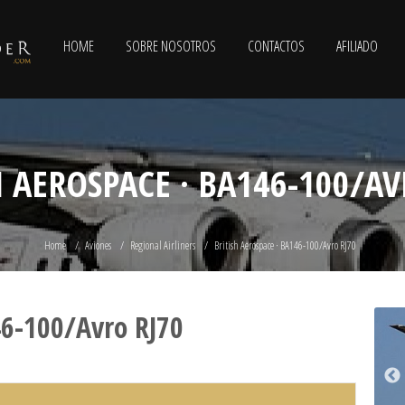
HOME
SOBRE NOSOTROS
CONTACTOS
AFILIADO
H AEROSPACE · BA146-100/AV
Home
Aviones
Regional Airliners
British Aerospace · BA146-100/Avro RJ70
46-100/Avro RJ70