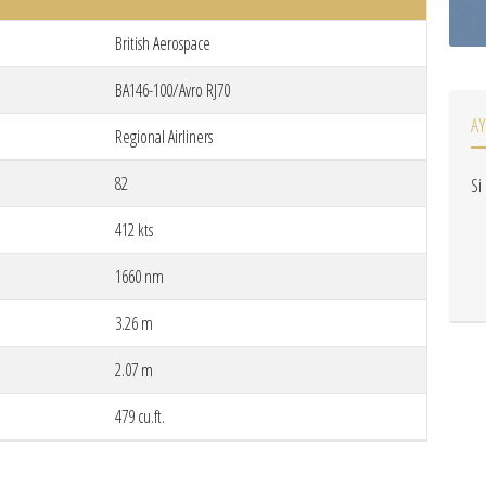
British Aerospace
BA146-100/Avro RJ70
A
Regional Airliners
82
Si
412 kts
1660 nm
3.26 m
2.07 m
479 cu.ft.