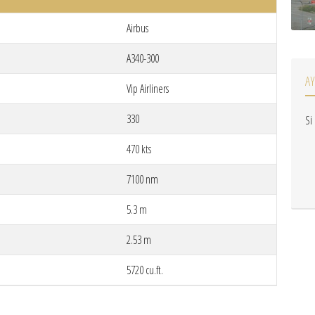
Airbus
A340-300
A
Vip Airliners
330
Si
470 kts
7100 nm
5.3 m
2.53 m
5720 cu.ft.