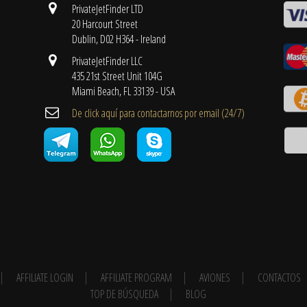
PrivateJetFinder LTD
20 Harcourt Street
Dublin, D02 H364 - Ireland
PrivateJetFinder LLC
435 21st Street Unit 104G
Miami Beach, FL 33139 - USA
De click aquí para contactarnos por email ​(24/7)
AFFILIATE LOGIN
AFFILIATE PROGRAM
AVIONES
CONTACTOS
TOP DE BÚSQUEDA
BLOG