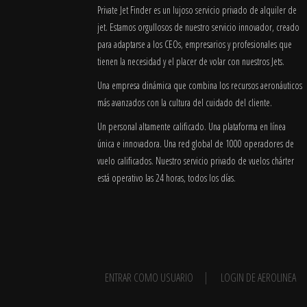
Private Jet Finder es un lujoso servicio privado de alquiler de
jet. Estamos orgullosos de nuestro servicio innovador, creado
para adaptarse a los CEOs, empresarios y profesionales que
tienen la necesidad y el placer de volar con nuestros Jets.
Una empresa dinámica que combina los recursos aeronáuticos
más avanzados con la cultura del cuidado del cliente.
Un personal altamente calificado. Una plataforma en línea
única e innovadora. Una red global de 1000 operadores de
vuelo calificados. Nuestro servicio privado de vuelos chárter
está operativo las 24 horas, todos los días.
ENTRAR COMO USUARIO
LOGIN DE AEROLINEA