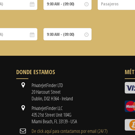
DONDE ESTAMOS
MÉT
PrivateJetFinder LTD
20 Harcourt Street
Dublin, D02 H364 - Ireland
PrivateJetFinder LLC
435 21st Street Unit 104G
Miami Beach, FL 33139 - USA
De click aquí para contactarnos por email ​(24/7)