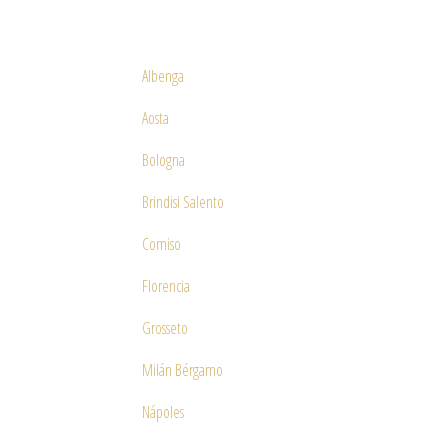
Albenga
Aosta
Bologna
Brindisi Salento
Comiso
Florencia
Grosseto
Milán Bérgamo
Nápoles