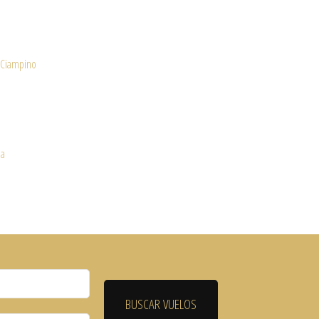
Ciampino
o
ia