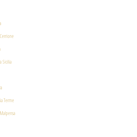
a
-Cerrione
a
 Sicilia
o
va
ia Terme
 Malpensa