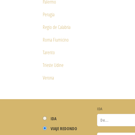
Palermo
Perugia
Regio de Calabria
Roma Fiumicino
Tarento
Trieste Udine
Verona
IDA
IDA
VIAJE REDONDO