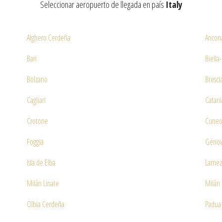
Seleccionar aeropuerto de llegada en país
Italy
Alghero Cerdeña
Ancon
Bari
Biella
Bolzano
Bresci
Cagliari
Catania
Crotone
Cune
Foggia
Géno
Isla de Elba
Lamez
Milán Linate
Milán
Olbia Cerdeña
Padua