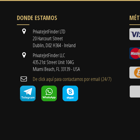
DONDE ESTAMOS
MÉT
PrivateJetFinder LTD
20 Harcourt Street
Dublin, D02 H364 - Ireland
PrivateJetFinder LLC
435 21st Street Unit 104G
Miami Beach, FL 33139 - USA
De click aquí para contactarnos por email ​(24/7)