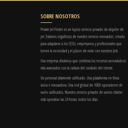
SOBRE NOSOTROS
Private Jet Finder es un lujoso servicio privado de alquiler de
jet. Estamos orgullosos de nuestro servicio innovador, creado
para adaptarse a los CEOs, empresarios y profesionales que
tienen la necesidad y el placer de volar con nuestros Jets.
Una empresa dinámica que combina los recursos aeronáuticos
más avanzados con la cultura del cuidado del cliente.
Un personal altamente calificado. Una plataforma en línea
única e innovadora. Una red global de 1000 operadores de
vuelo calificados. Nuestro servicio privado de vuelos chárter
está operativo las 24 horas, todos los días.