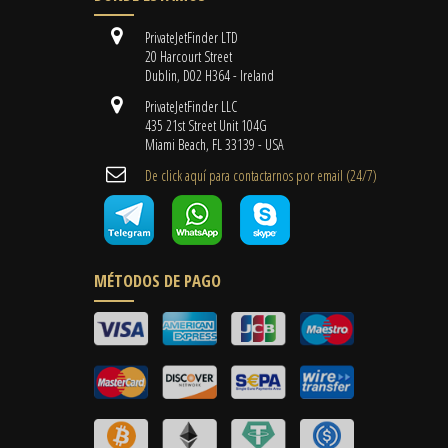
PrivateJetFinder LTD
20 Harcourt Street
Dublin, D02 H364 - Ireland
PrivateJetFinder LLC
435 21st Street Unit 104G
Miami Beach, FL 33139 - USA
De click aquí para contactarnos por email ​(24/7)
MÉTODOS DE PAGO