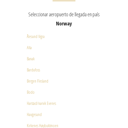
Seleccionar aeropuerto de llegada en país
Norway
Ålesund Vigra
Alta
Banak
Bardufoss
Bergen Flesland
Bodo
Harstad/narvik Evenes
Haugesund
Kirkenes Høybuktmoen