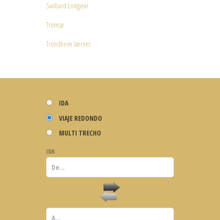
Svalbard Longyear
Tromsø
Trondheim Værnes
IDA
VIAJE REDONDO
MULTI TRECHO
IDA