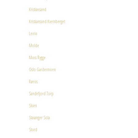
Kristiansand
Kristiansund Kvernberget
Leirin
Molde
Moss Rygge
Oslo Gardermoen
Røros
Sandefjord Torp
Skien
Stavanger Sola
Stord