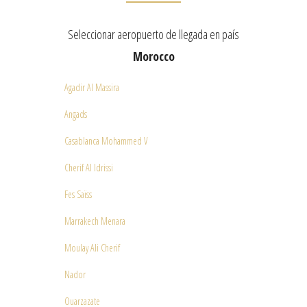
Seleccionar aeropuerto de llegada en país
Morocco
Agadir Al Massira
Angads
Casablanca Mohammed V
Cherif Al Idrissi
Fes Saïss
Marrakech Menara
Moulay Ali Cherif
Nador
Ouarzazate