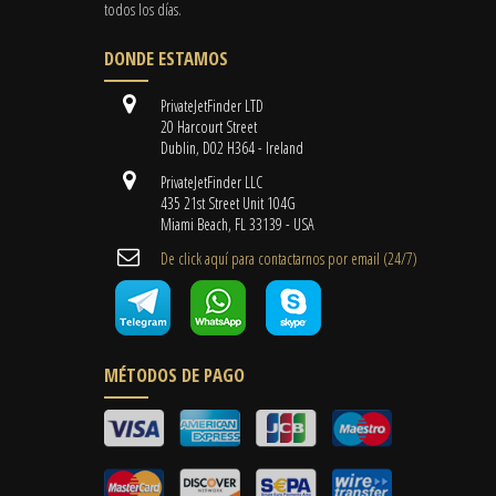
todos los días.
DONDE ESTAMOS
PrivateJetFinder LTD
20 Harcourt Street
Dublin, D02 H364 - Ireland
PrivateJetFinder LLC
435 21st Street Unit 104G
Miami Beach, FL 33139 - USA
De click aquí para contactarnos por email ​(24/7)
MÉTODOS DE PAGO