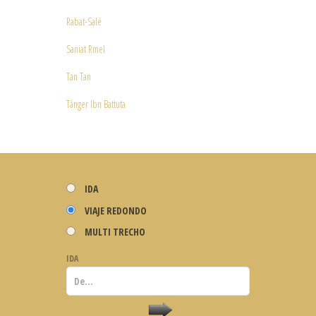
Rabat-Salé
Saniat Rmel
Tan Tan
Tánger Ibn Battuta
IDA
VIAJE REDONDO
MULTI TRECHO
IDA