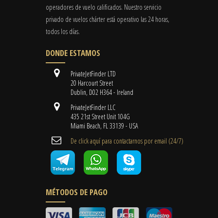
operadores de vuelo calificados. Nuestro servicio
privado de vuelos chárter está operativo las 24 horas,
todos los días.
DONDE ESTAMOS
PrivateJetFinder LTD
20 Harcourt Street
Dublin, D02 H364 - Ireland
PrivateJetFinder LLC
435 21st Street Unit 104G
Miami Beach, FL 33139 - USA
De click aquí para contactarnos por email ​(24/7)
MÉTODOS DE PAGO