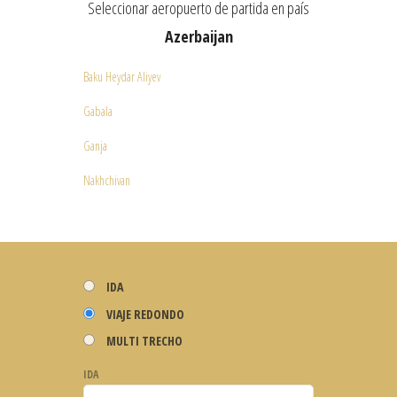
Seleccionar aeropuerto de partida en país
Azerbaijan
Baku Heydar Aliyev
Gabala
Ganja
Nakhchivan
IDA
VIAJE REDONDO
MULTI TRECHO
IDA