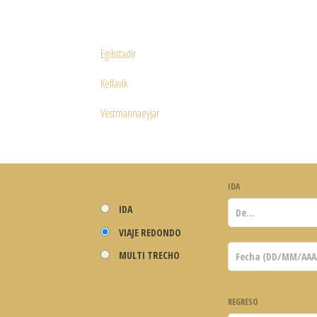
Egilsstadir
Keflavik
Vestmannaeyjar
IDA
IDA
VIAJE REDONDO
MULTI TRECHO
REGRESO