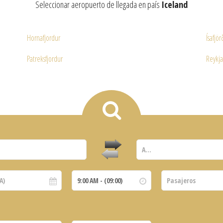
Seleccionar aeropuerto de llegada en país
Iceland
Hornafjordur
Ísafjör
Patreksfjordur
Reykja