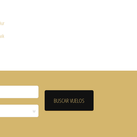
ður
vik