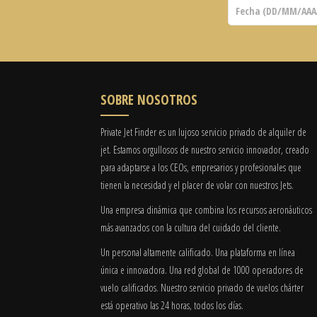
SOBRE NOSOTROS
Private Jet Finder es un lujoso servicio privado de alquiler de
jet. Estamos orgullosos de nuestro servicio innovador, creado
para adaptarse a los CEOs, empresarios y profesionales que
tienen la necesidad y el placer de volar con nuestros Jets.
Una empresa dinámica que combina los recursos aeronáuticos
más avanzados con la cultura del cuidado del cliente.
Un personal altamente calificado. Una plataforma en línea
única e innovadora. Una red global de 1000 operadores de
vuelo calificados. Nuestro servicio privado de vuelos chárter
está operativo las 24 horas, todos los días.