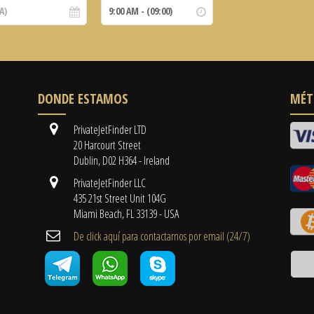
DONDE ESTAMOS
MÉT
PrivateJetFinder LTD
20 Harcourt Street
Dublin, D02 H364 - Ireland
PrivateJetFinder LLC
435 21st Street Unit 104G
Miami Beach, FL 33139 - USA
De click aquí para contactarnos por email ​(24/7)