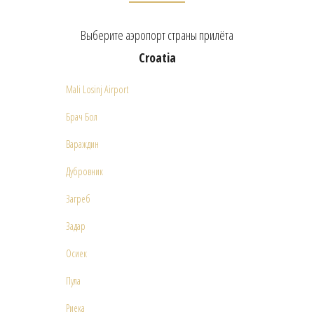
Выберите аэропорт страны прилёта
Croatia
Mali Losinj Airport
Брач Бол
Вараждин
Дубровник
Загреб
Задар
Осиек
Пула
Риека