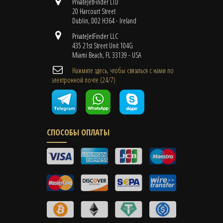
PrivateJetFinder LTD
20 Harcourt Street
Dublin, D02 H364 - Ireland
PrivateJetFinder LLC
435 21st Street Unit 104G
Miami Beach, FL 33139 - USA
Нажмите здесь, чтобы связаться с нами по
электронной почте (24/7)
СПОСОБЫ ОПЛАТЫ