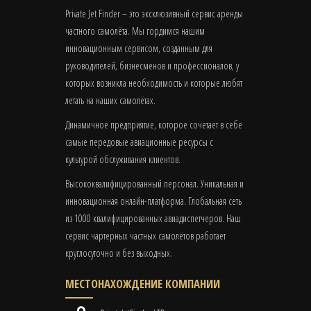
Private Jet Finder – это эксклюзивный сервис аренды
частного самолёта. Мы гордимся нашим
инновационным сервисом, созданным для
руководителей, бизнесменов и профессионалов, у
которых возникла необходимость и которые любят
летать на наших самолётах.
Динамичное предприятие, которое сочетает в себе
самые передовые авиационные ресурсы с
культурой обслуживания клиентов.
Высококвалифицированный персонал. Уникальная и
инновационная онлайн-платформа. Глобальная сеть
из 1000 квалифицированных авиадиспетчеров. Наш
сервис чартерных частных самолётов работает
круглосуточно и без выходных.
МЕСТОНАХОЖДЕНИЕ КОМПАНИИ