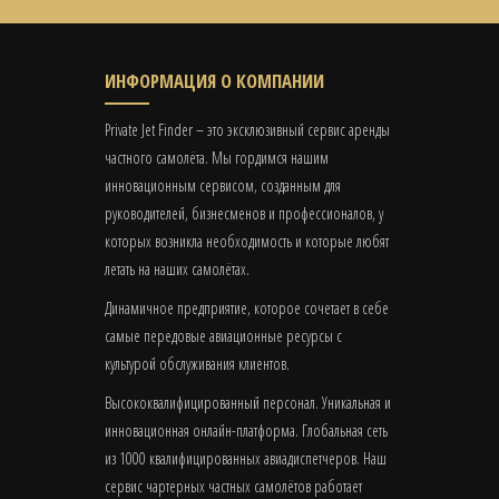
ИНФОРМАЦИЯ О КОМПАНИИ
Private Jet Finder – это эксклюзивный сервис аренды
частного самолёта. Мы гордимся нашим
инновационным сервисом, созданным для
руководителей, бизнесменов и профессионалов, у
которых возникла необходимость и которые любят
летать на наших самолётах.
Динамичное предприятие, которое сочетает в себе
самые передовые авиационные ресурсы с
культурой обслуживания клиентов.
Высококвалифицированный персонал. Уникальная и
инновационная онлайн-платформа. Глобальная сеть
из 1000 квалифицированных авиадиспетчеров. Наш
сервис чартерных частных самолётов работает