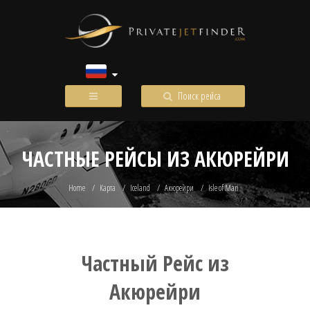
Поиск рейса
ЧАСТНЫЕ РЕЙСЫ ИЗ АКЮРЕЙРИ
Home
Карта
Iceland
Акюрейри
Isle of Man
Частный Рейс из
Акюрейри