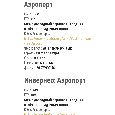
Аэропорт
ICAO:
BIVM
IATA:
VEY
Международный аэропорт
-
Средняя
взлётно-посадочная полоса
Веб-сайт аэропорта:
http://en.wikipedia.org/wiki/Vestmannae
yjar_Airport
Часовой пояс:
Atlantic/Reykjavik
Город:
Vestmannaeyjar
Страна:
Iceland
Широта:
63.424301147
Долгота:
-20.278900146
Инвернесс Аэропорт
ICAO:
EGPE
IATA:
INV
Международный аэропорт
-
Средняя
взлётно-посадочная полоса
Веб-сайт аэропорта:
http://www.hial.co.uk/inverness-