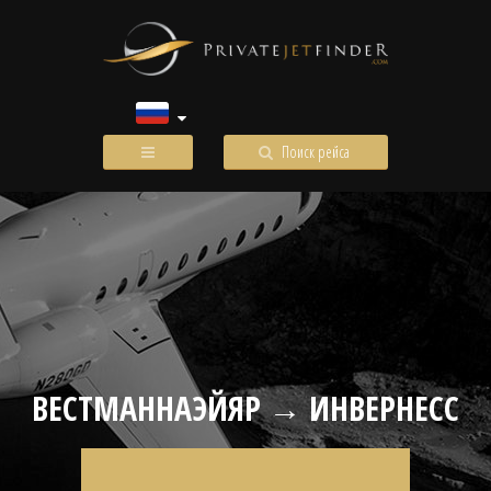
Поиск рейса
ВЕСТМАННАЭЙЯР → ИНВЕРНЕСС