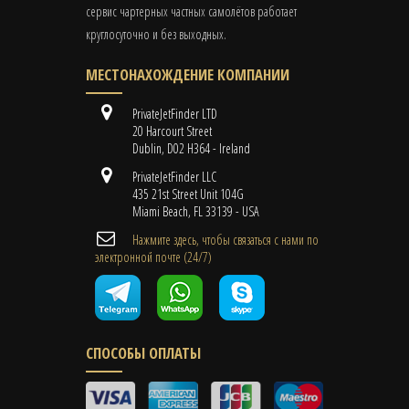
сервис чартерных частных самолётов работает
круглосуточно и без выходных.
МЕСТОНАХОЖДЕНИЕ КОМПАНИИ
PrivateJetFinder LTD
20 Harcourt Street
Dublin, D02 H364 - Ireland
PrivateJetFinder LLC
435 21st Street Unit 104G
Miami Beach, FL 33139 - USA
Нажмите здесь, чтобы связаться с нами по
электронной почте (24/7)
СПОСОБЫ ОПЛАТЫ