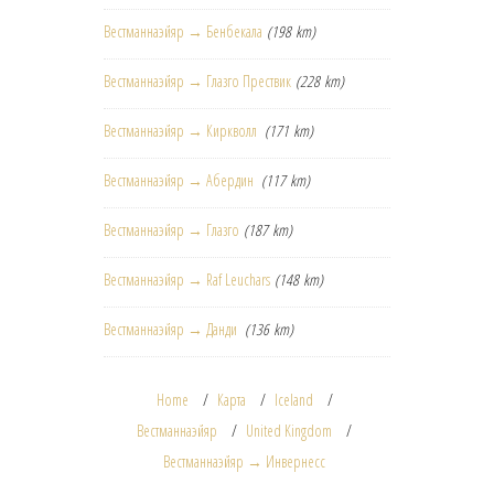
Вестманнаэйяр → Бенбекала
(198 km)
Вестманнаэйяр → Глазго Прествик
(228 km)
Вестманнаэйяр → Киркволл
(171 km)
Вестманнаэйяр → Абердин
(117 km)
Вестманнаэйяр → Глазго
(187 km)
Вестманнаэйяр → Raf Leuchars
(148 km)
Вестманнаэйяр → Данди
(136 km)
Home
Карта
Iceland
Вестманнаэйяр
United Kingdom
Вестманнаэйяр → Инвернесс