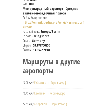
IATA:
HDF
Международный аэропорт
-
Средняя
взлётно-посадочная полоса
Веб-сайт аэропорта:
http://en.wikipedia.org/wiki/Heringsdorf_
Airport
Часовой пояс:
Europe/Berlin
Город:
Heringsdorf
Страна:
Germany
Широта:
53.878700256
Долгота:
14.152299881
Маршруты в другие
аэропорты
(113 km)
Рейкьявик → Херингсдорф
(130 km)
Кефлавик → Херингсдорф
(270 km)
Акюрейри → Херингсдорф