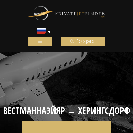
Поиск рейса
ВЕСТМАННАЭЙЯР → ХЕРИНГСДОРФ