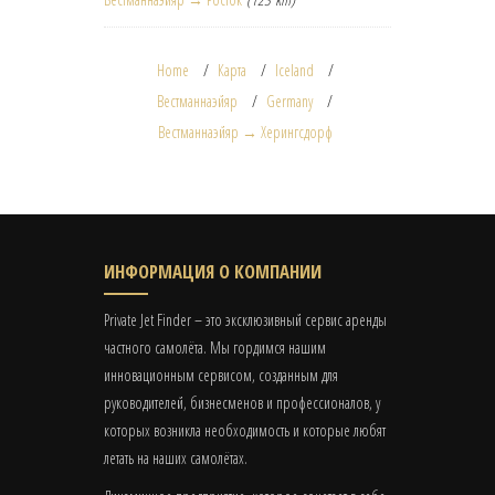
Home
Карта
Iceland
Вестманнаэйяр
Germany
Вестманнаэйяр → Херингсдорф
ИНФОРМАЦИЯ О КОМПАНИИ
Private Jet Finder – это эксклюзивный сервис аренды
частного самолёта. Мы гордимся нашим
инновационным сервисом, созданным для
руководителей, бизнесменов и профессионалов, у
которых возникла необходимость и которые любят
летать на наших самолётах.