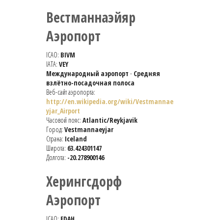
Вестманнаэйяр
Аэропорт
ICAO:
BIVM
IATA:
VEY
Международный аэропорт
-
Средняя
взлётно-посадочная полоса
Веб-сайт аэропорта:
http://en.wikipedia.org/wiki/Vestmannae
yjar_Airport
Часовой пояс:
Atlantic/Reykjavik
Город:
Vestmannaeyjar
Страна:
Iceland
Широта:
63.424301147
Долгота:
-20.278900146
Херингсдорф
Аэропорт
ICAO:
EDAH