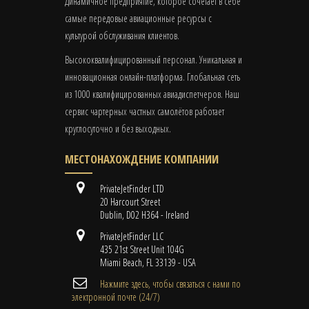
Динамичное предприятие, которое сочетает в себе
самые передовые авиационные ресурсы с
культурой обслуживания клиентов.
Высококвалифицированный персонал. Уникальная и
инновационная онлайн-платформа. Глобальная сеть
из 1000 квалифицированных авиадиспетчеров. Наш
сервис чартерных частных самолётов работает
круглосуточно и без выходных.
МЕСТОНАХОЖДЕНИЕ КОМПАНИИ
PrivateJetFinder LTD
20 Harcourt Street
Dublin, D02 H364 - Ireland
PrivateJetFinder LLC
435 21st Street Unit 104G
Miami Beach, FL 33139 - USA
Нажмите здесь, чтобы связаться с нами по
электронной почте (24/7)