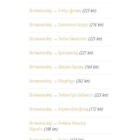
Вестманнаэйяр → Котбус-Древиц
(223 km)
Вестманнаэйяр → Копенгаген Каструп
(216 km)
Вестманнаэйяр → Любек Бланкензее
(225 km)
Вестманнаэйяр → Кристианстад
(227 km)
Вестманнаэйяр → Шверин Пархим
(164 km)
Вестманнаэйяр → Магдебург
(262 km)
Вестманнаэйяр → Зелёна-Гура-Бабимост
(223 km)
Вестманнаэйяр → Берлин Шёнефельд
(172 km)
Вестманнаэйяр → Лолланн Фальстер
Марибо
(198 km)
Вестманнаэйяр → Росток
(123 km)