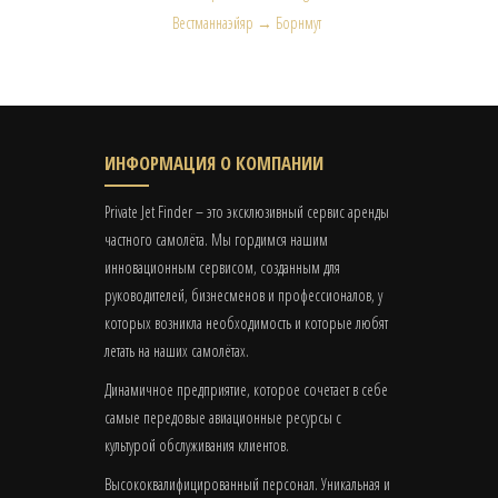
Вестманнаэйяр → Борнмут
ИНФОРМАЦИЯ О КОМПАНИИ
Private Jet Finder – это эксклюзивный сервис аренды
частного самолёта. Мы гордимся нашим
инновационным сервисом, созданным для
руководителей, бизнесменов и профессионалов, у
которых возникла необходимость и которые любят
летать на наших самолётах.
Динамичное предприятие, которое сочетает в себе
самые передовые авиационные ресурсы с
культурой обслуживания клиентов.
Высококвалифицированный персонал. Уникальная и