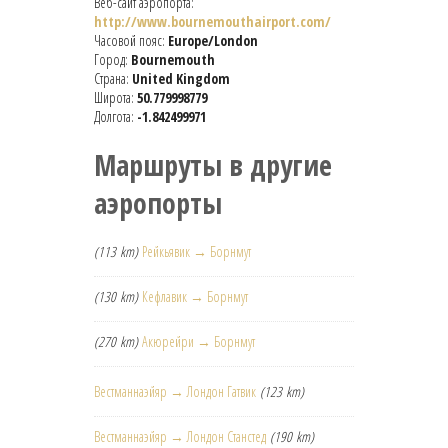
Веб-сайт аэропорта:
http://www.bournemouthairport.com/
Часовой пояс:
Europe/London
Город:
Bournemouth
Страна:
United Kingdom
Широта:
50.779998779
Долгота:
-1.842499971
Маршруты в другие
аэропорты
(113 km)
Рейкьявик → Борнмут
(130 km)
Кефлавик → Борнмут
(270 km)
Акюрейри → Борнмут
Вестманнаэйяр → Лондон Гатвик
(123 km)
Вестманнаэйяр → Лондон Станстед
(190 km)