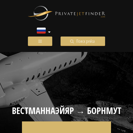
Поиск рейса
ВЕСТМАННАЭЙЯР → БОРНМУТ