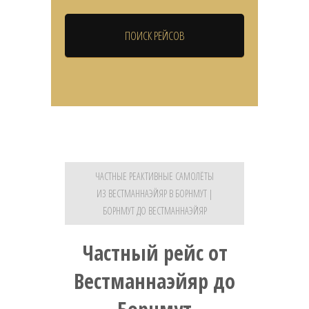
ЧАСТНЫЕ РЕАКТИВНЫЕ САМОЛЁТЫ
ИЗ ВЕСТМАННАЭЙЯР В БОРНМУТ |
БОРНМУТ ДО ВЕСТМАННАЭЙЯР
Частный рейс от
Вестманнаэйяр до