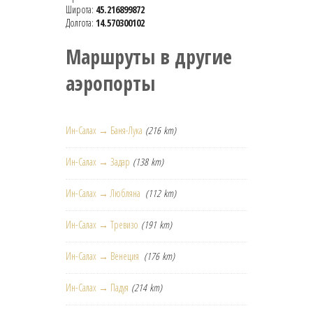
Широта:
45.216899872
Долгота:
14.570300102
Маршруты в другие
аэропорты
Ин-Салах → Баня-Лука
(216 km)
Ин-Салах → Задар
(138 km)
Ин-Салах → Любляна
(112 km)
Ин-Салах → Тревизо
(191 km)
Ин-Салах → Венеция
(176 km)
Ин-Салах → Падуя
(214 km)