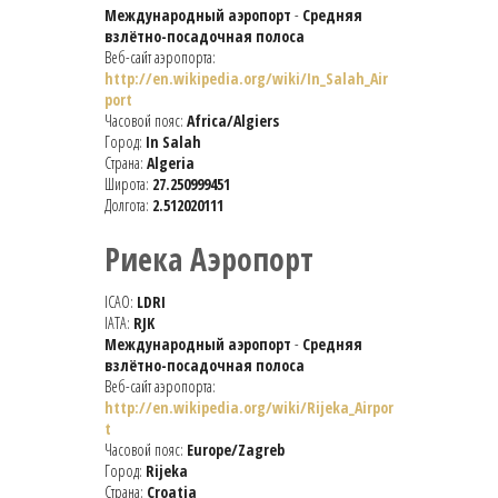
Международный аэропорт
-
Средняя
взлётно-посадочная полоса
Веб-сайт аэропорта:
http://en.wikipedia.org/wiki/In_Salah_Air
port
Часовой пояс:
Africa/Algiers
Город:
In Salah
Страна:
Algeria
Широта:
27.250999451
Долгота:
2.512020111
Риека Аэропорт
ICAO:
LDRI
IATA:
RJK
Международный аэропорт
-
Средняя
взлётно-посадочная полоса
Веб-сайт аэропорта:
http://en.wikipedia.org/wiki/Rijeka_Airpor
t
Часовой пояс:
Europe/Zagreb
Город:
Rijeka
Страна:
Croatia