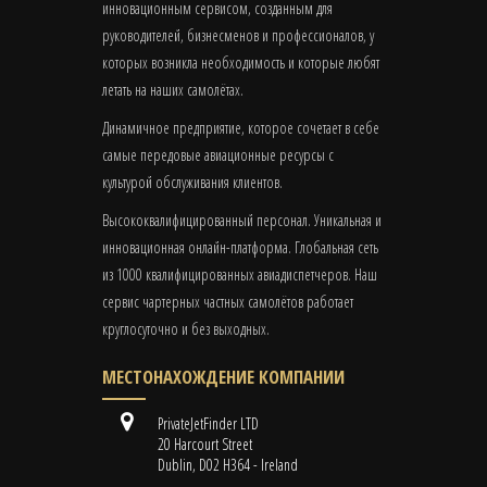
инновационным сервисом, созданным для
руководителей, бизнесменов и профессионалов, у
которых возникла необходимость и которые любят
летать на наших самолётах.
Динамичное предприятие, которое сочетает в себе
самые передовые авиационные ресурсы с
культурой обслуживания клиентов.
Высококвалифицированный персонал. Уникальная и
инновационная онлайн-платформа. Глобальная сеть
из 1000 квалифицированных авиадиспетчеров. Наш
сервис чартерных частных самолётов работает
круглосуточно и без выходных.
МЕСТОНАХОЖДЕНИЕ КОМПАНИИ
PrivateJetFinder LTD
20 Harcourt Street
Dublin, D02 H364 - Ireland