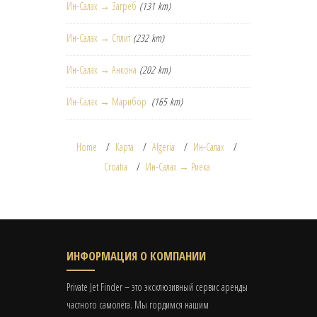
Ин-Салах → Загреб
(131 km)
Ин-Салах → Сплит
(232 km)
Ин-Салах → Анкона
(202 km)
Ин-Салах → Марибор
(165 km)
Home
Карта
Algeria
Ин-Салах
Croatia
Ин-Салах → Риека
ИНФОРМАЦИЯ О КОМПАНИИ
Private Jet Finder – это эксклюзивный сервис аренды
частного самолёта. Мы гордимся нашим