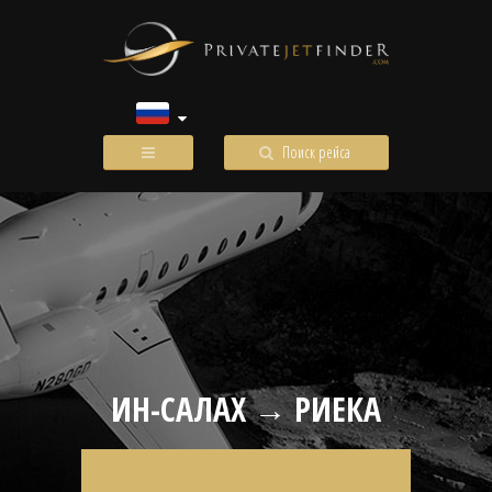
Поиск рейса
ИН-САЛАХ → РИЕКА